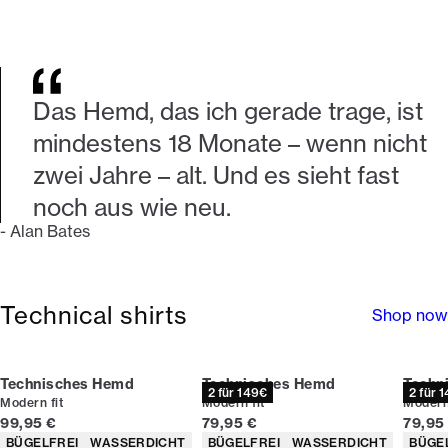
Das Hemd, das ich gerade trage, ist
mindestens 18 Monate – wenn nicht
zwei Jahre – alt. Und es sieht fast
noch aus wie neu.
-
Alan Bates
Technical shirts
Shop now
Technisches Hemd
Technisches Hemd
Techn
2 für 149€
2 für 
Modern fit
Modern fit
Modern 
Preis
Preis
Preis
99,95 €
79,95 €
79,95
Produkteigenschaften
Produkteigenschaften
Produ
BÜGELFREI
WASSERDICHT
BÜGELFREI
WASSERDICHT
BÜGE