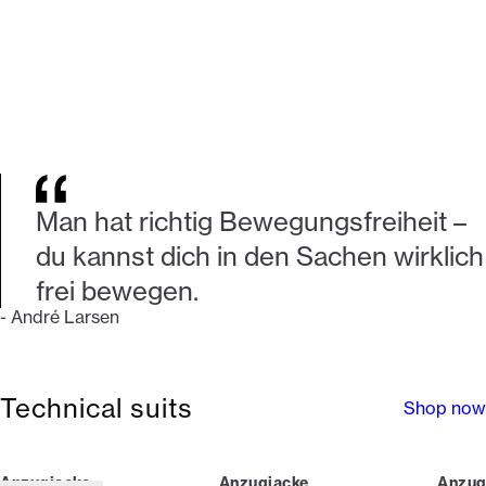
Man hat richtig Bewegungsfreiheit –
du kannst dich in den Sachen wirklich
frei bewegen.
-
André Larsen
Technical suits
Shop now
Anzugjacke
Anzugjacke
Anzug