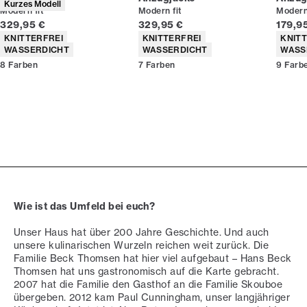
Kurzes Modell
Modern fit
Modern fit
Modern 
Preis
Preis
Preis
329,95 €
329,95 €
179,9
Produkteigenschaften
Produkteigenschaften
Produ
KNITTERFREI
KNITTERFREI
KNIT
WASSERDICHT
WASSERDICHT
WASS
8
Farben
7
Farben
9
Farb
Wie ist das Umfeld bei euch?
Unser Haus hat über 200 Jahre Geschichte. Und auch
unsere kulinarischen Wurzeln reichen weit zurück. Die
Familie Beck Thomsen hat hier viel aufgebaut – Hans Beck
Thomsen hat uns gastronomisch auf die Karte gebracht.
2007 hat die Familie den Gasthof an die Familie Skouboe
übergeben. 2012 kam Paul Cunningham, unser langjähriger