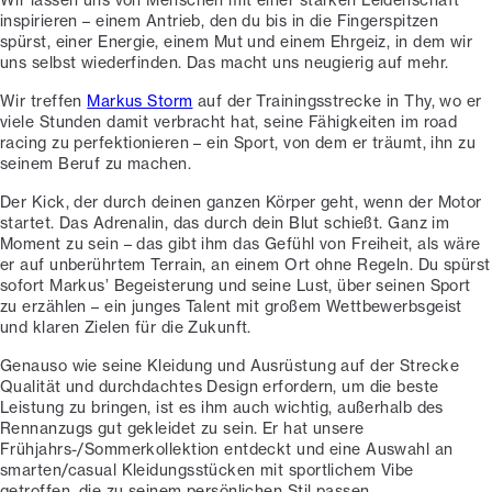
inspirieren – einem Antrieb, den du bis in die Fingerspitzen
spürst, einer Energie, einem Mut und einem Ehrgeiz, in dem wir
uns selbst wiederfinden. Das macht uns neugierig auf mehr.
Wir treffen
Markus Storm
auf der Trainingsstrecke in Thy, wo er
viele Stunden damit verbracht hat, seine Fähigkeiten im road
racing zu perfektionieren – ein Sport, von dem er träumt, ihn zu
seinem Beruf zu machen.
Der Kick, der durch deinen ganzen Körper geht, wenn der Motor
startet. Das Adrenalin, das durch dein Blut schießt. Ganz im
Moment zu sein – das gibt ihm das Gefühl von Freiheit, als wäre
er auf unberührtem Terrain, an einem Ort ohne Regeln. Du spürst
sofort Markus’ Begeisterung und seine Lust, über seinen Sport
zu erzählen – ein junges Talent mit großem Wettbewerbsgeist
und klaren Zielen für die Zukunft.
Genauso wie seine Kleidung und Ausrüstung auf der Strecke
Qualität und durchdachtes Design erfordern, um die beste
Leistung zu bringen, ist es ihm auch wichtig, außerhalb des
Rennanzugs gut gekleidet zu sein. Er hat unsere
Frühjahrs-/Sommerkollektion entdeckt und eine Auswahl an
smarten/casual Kleidungsstücken mit sportlichem Vibe
getroffen, die zu seinem persönlichen Stil passen.