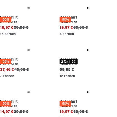
Poloshirt
Poloshirt
-50%
-50%
Relaxed fit
Relaxed fit
Ursprünglicher Preis
Ursprünglicher Preis
19,97 €
39,95 €
19,97 €
39,95 €
16
Farben
4
Farben
Poloshirt
Poloshirt
-25%
2 für 119€
Oversize fit
Relaxed fit
Ursprünglicher Preis
Preis
37,46 €
49,95 €
69,95 €
7
Farben
12
Farben
Poloshirt
Poloshirt
-50%
-50%
Relaxed fit
Relaxed fit
Ursprünglicher Preis
Ursprünglicher Preis
14,97 €
29,95 €
19,97 €
39,95 €