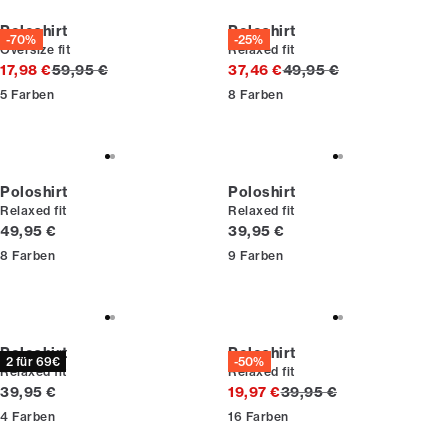
Poloshirt
Poloshirt
-70%
-25%
Oversize fit
Relaxed fit
Ursprünglicher Preis
Ursprünglicher Preis
17,98 €
59,95 €
37,46 €
49,95 €
5
Farben
8
Farben
Poloshirt
Poloshirt
Relaxed fit
Relaxed fit
Preis
Preis
49,95 €
39,95 €
8
Farben
9
Farben
Poloshirt
Poloshirt
2 für 69€
-50%
Relaxed fit
Relaxed fit
Preis
Ursprünglicher Preis
39,95 €
19,97 €
39,95 €
4
Farben
16
Farben