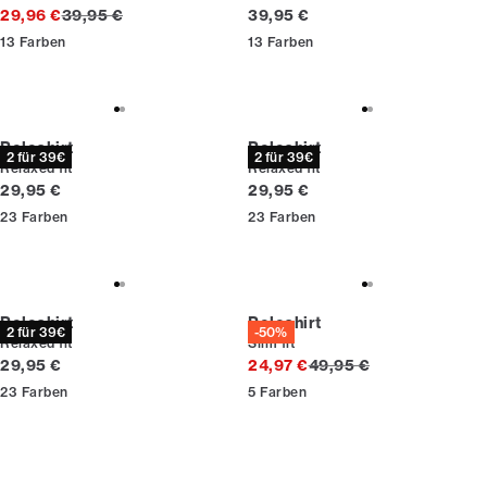
Ursprünglicher Preis
Preis
29,96 €
39,95 €
39,95 €
13
Farben
13
Farben
Poloshirt
Poloshirt
2 für 39€
2 für 39€
Relaxed fit
Relaxed fit
Preis
Preis
29,95 €
29,95 €
23
Farben
23
Farben
Poloshirt
Poloshirt
2 für 39€
-50%
Relaxed fit
Slim fit
Preis
Ursprünglicher Preis
29,95 €
24,97 €
49,95 €
23
Farben
5
Farben