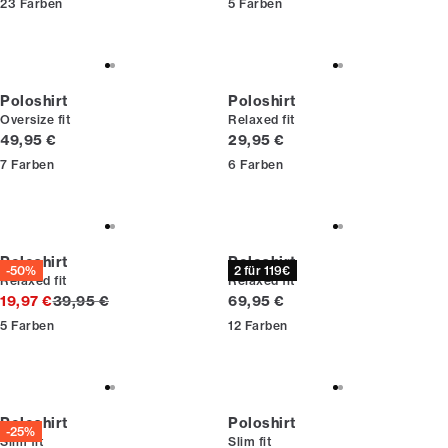
23
Farben
5
Farben
Poloshirt
Poloshirt
Oversize fit
Relaxed fit
Preis
Preis
49,95 €
29,95 €
7
Farben
6
Farben
Poloshirt
Poloshirt
-50%
2 für 119€
Relaxed fit
Relaxed fit
Ursprünglicher Preis
Preis
19,97 €
39,95 €
69,95 €
5
Farben
12
Farben
Poloshirt
Poloshirt
-25%
Slim fit
Slim fit