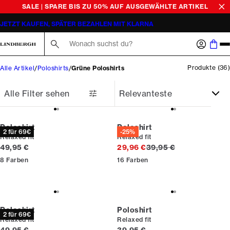
SALE | SPARE BIS ZU 50% AUF AUSGEWÄHLTE ARTIKEL
JETZT KAUFEN, SPÄTER BEZAHLEN MIT KLARNA
Suche hier...
Produkte
(
36
)
Alle Artikel
Poloshirts
Grüne Poloshirts
Alle Filter sehen
Poloshirt
Poloshirt
2 für 69€
-25%
Relaxed fit
Relaxed fit
Preis
Ursprünglicher Preis
49,95 €
29,96 €
39,95 €
8
Farben
16
Farben
Poloshirt
Poloshirt
2 für 69€
Relaxed fit
Relaxed fit
Preis
Preis