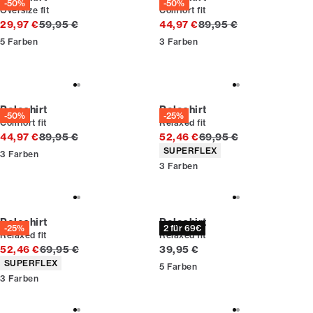
-50%
-50%
Oversize fit
Comfort fit
Ursprünglicher Preis
Ursprünglicher Preis
29,97 €
59,95 €
44,97 €
89,95 €
5
Farben
3
Farben
Poloshirt
Poloshirt
-50%
-25%
Comfort fit
Relaxed fit
Ursprünglicher Preis
Ursprünglicher Preis
44,97 €
89,95 €
52,46 €
69,95 €
Produkteigenschaften
SUPERFLEX
3
Farben
3
Farben
Poloshirt
Poloshirt
-25%
2 für 69€
Relaxed fit
Relaxed fit
Ursprünglicher Preis
Preis
52,46 €
69,95 €
39,95 €
Produkteigenschaften
SUPERFLEX
5
Farben
3
Farben