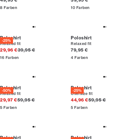
49,95 €
39,95 €
8
Farben
10
Farben
Poloshirt
Poloshirt
-25%
Relaxed fit
Relaxed fit
Ursprünglicher Preis
Preis
29,96 €
39,95 €
79,95 €
16
Farben
4
Farben
Poloshirt
Poloshirt
-50%
-25%
Relaxed fit
Oversize fit
Ursprünglicher Preis
Ursprünglicher Preis
29,97 €
59,95 €
44,96 €
59,95 €
5
Farben
5
Farben
Poloshirt
Poloshirt