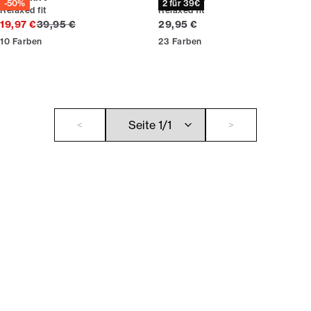
-50%
2 für 39€
Relaxed fit
Relaxed fit
Ursprünglicher Preis
Preis
19,97 €
39,95 €
29,95 €
10
Farben
23
Farben