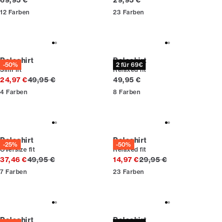
69,95 €
29,95 €
12
Farben
23
Farben
Poloshirt
Poloshirt
-50%
2 für 69€
Slim fit
Relaxed fit
Ursprünglicher Preis
Preis
24,97 €
49,95 €
49,95 €
4
Farben
8
Farben
Poloshirt
Poloshirt
-25%
-50%
Oversize fit
Relaxed fit
Ursprünglicher Preis
Ursprünglicher Preis
37,46 €
49,95 €
14,97 €
29,95 €
7
Farben
23
Farben
Poloshirt
Poloshirt