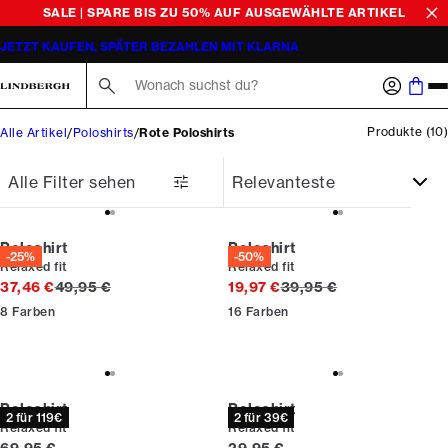
SALE | SPARE BIS ZU 50% AUF AUSGEWÄHLTE ARTIKEL
JETZT KAUFEN, SPÄTER BEZAHLEN MIT KLARNA
Suche hier...
Produkte
(
10
)
Alle Artikel
Poloshirts
Rote Poloshirts
Alle Filter sehen
Poloshirt
Poloshirt
-25%
-50%
Relaxed fit
Relaxed fit
Ursprünglicher Preis
Ursprünglicher Preis
37,46 €
49,95 €
19,97 €
39,95 €
8
Farben
16
Farben
Poloshirt
Poloshirt
2 für 119€
2 für 39€
Relaxed fit
Relaxed fit
Preis
Preis