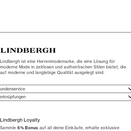
Lindbergh ist eine Herrenmodemarke, die eine Lösung für
moderne Mode in zeitlosen und authentischen Stilen bietet, die
auf moderne und langlebige Qualität ausgelegt sind.
undenservice
undenservice
erknüpfungen
arkenethos
ontakt
ories
ückgaben
Lindbergh Loyalty
erde Lindbergh-Botschafter
rtrag widerrufen
Sammle
5% Bonus
auf all deine Einkäufe, erhalte exklusive