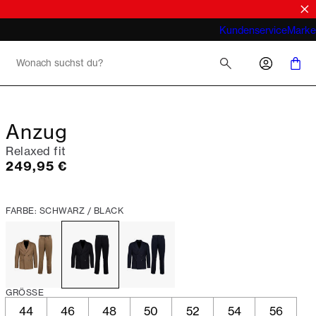
Look
Was meint man bei Business Casual für
Kundenservice
Marke
Herren 2026
Anzug
Relaxed fit
Preis
249,95 €
FARBE: SCHWARZ / BLACK
GRÖSSE
44
46
48
50
52
54
56