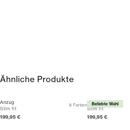
Ähnliche Produkte
Anzug
Anzug
Beliebte Wahl
8
Farben
Slim fit
Slim fit
Preis
Preis
199,95 €
199,95 €