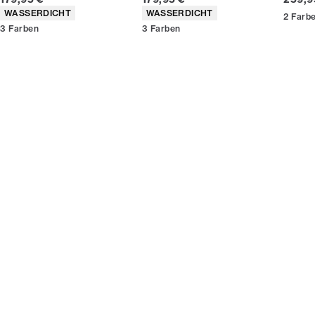
Werde Mitglied
Produkteigenschaften
Produkteigenschaften
WASSERDICHT
WASSERDICHT
2
Farb
3
Farben
3
Farben
* Der Rabatt gilt für alle nicht reduzierten Artikel.