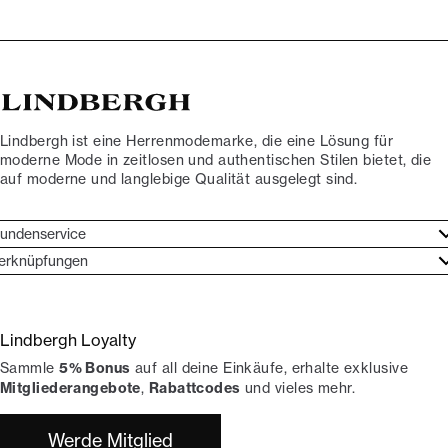
Lindbergh ist eine Herrenmodemarke, die eine Lösung für
moderne Mode in zeitlosen und authentischen Stilen bietet, die
auf moderne und langlebige Qualität ausgelegt sind.
undenservice
undenservice
erknüpfungen
arkenethos
ontakt
ories
ückgaben
Lindbergh Loyalty
erde Lindbergh-Botschafter
rtrag widerrufen
Sammle
5% Bonus
auf all deine Einkäufe, erhalte exklusive
okumentation
hops
Mitgliederangebote
,
Rabattcodes
und vieles mehr.
Werde Mitglied