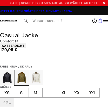
SALE | SPARE BIS ZU 50% AUF AUSGEWÄHLTE ARTIKEL
JETZT KAUFEN, SPÄTER BEZAHLEN MIT KLARNA
Suche hier...
Casual Jacke
Comfort fit
Produkteigenschaften
WASSERDICHT
Preis
179,95 €
FARBE: GRÜN / DK ARMY
GRÖSSE
XS
S
M
L
XL
XXL
3XL
4XL