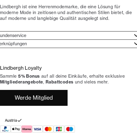
Lindbergh ist eine Herrenmodemarke, die eine Lösung für
moderne Mode in zeitlosen und authentischen Stilen bietet, die
auf moderne und langlebige Qualität ausgelegt sind.
undenservice
undenservice
erknüpfungen
arkenethos
ontakt
ories
ückgaben
Lindbergh Loyalty
erde Lindbergh-Botschafter
rtrag widerrufen
Sammle
5% Bonus
auf all deine Einkäufe, erhalte exklusive
okumentation
hops
Mitgliederangebote
,
Rabattcodes
und vieles mehr.
Werde Mitglied
Austria