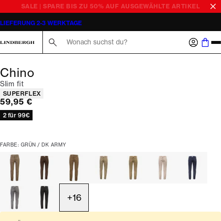
SALE | SPARE BIS ZU 50% AUF AUSGEWÄHLTE ARTIKEL
LIEFERUNG 2-3 WERKTAGE
Suche hier...
Chino
Slim fit
Produkteigenschaften
SUPERFLEX
Preis
59,95 €
2 für 99€
FARBE: GRÜN / DK ARMY
+
16