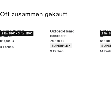
Oft zusammen gekauft
Freizeithemd
Oxford-Hemd
Oxfo
2 für 89€ / 3 für 119€
2 für 
Relaxed fit
Relaxed fit
Slim fit
Preis
Preis
Preis
59,95 €
79,95 €
59,95
Produkteigenschaften
Produ
SUPERFLEX
SUPE
3
Farben
9
Farben
14
Far