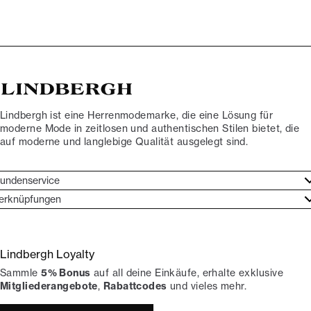
Lindbergh ist eine Herrenmodemarke, die eine Lösung für
moderne Mode in zeitlosen und authentischen Stilen bietet, die
auf moderne und langlebige Qualität ausgelegt sind.
undenservice
undenservice
erknüpfungen
arkenethos
ontakt
ories
ückgaben
Lindbergh Loyalty
erde Lindbergh-Botschafter
rtrag widerrufen
Sammle
5% Bonus
auf all deine Einkäufe, erhalte exklusive
okumentation
hops
Mitgliederangebote
,
Rabattcodes
und vieles mehr.