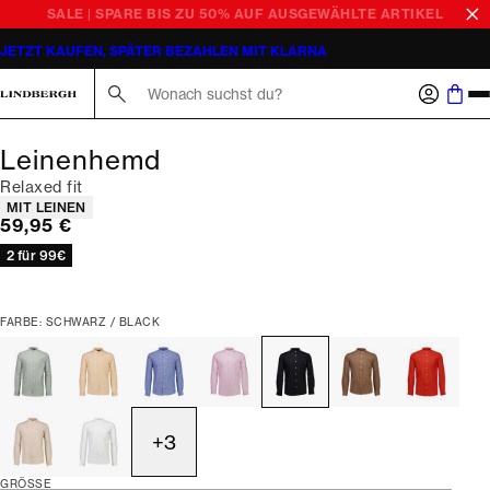
SALE | SPARE BIS ZU 50% AUF AUSGEWÄHLTE ARTIKEL
JETZT KAUFEN, SPÄTER BEZAHLEN MIT KLARNA
Suche hier...
Leinenhemd
Relaxed fit
Produkteigenschaften
MIT LEINEN
Preis
59,95 €
2 für 99€
FARBE: SCHWARZ / BLACK
+
3
GRÖSSE