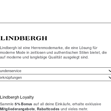
Lindbergh ist eine Herrenmodemarke, die eine Lösung für
moderne Mode in zeitlosen und authentischen Stilen bietet, die
auf moderne und langlebige Qualität ausgelegt sind.
undenservice
undenservice
erknüpfungen
arkenethos
ontakt
ories
ückgaben
Lindbergh Loyalty
erde Lindbergh-Botschafter
rtrag widerrufen
Sammle
5% Bonus
auf all deine Einkäufe, erhalte exklusive
okumentation
hops
Mitgliederangebote
,
Rabattcodes
und vieles mehr.