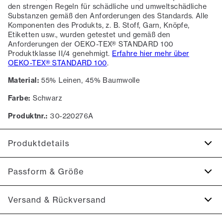
den strengen Regeln für schädliche und umweltschädliche
Substanzen gemäß den Anforderungen des Standards. Alle
Komponenten des Produkts, z. B. Stoff, Garn, Knöpfe,
Etiketten usw., wurden getestet und gemäß den
Anforderungen der OEKO-TEX® STANDARD 100
Produktklasse II/4 genehmigt.
Erfahre hier mehr über
OEKO-TEX® STANDARD 100
.
Material:
55% Leinen, 45% Baumwolle
Farbe:
Schwarz
Produktnr.:
30-220276A
Produktdetails
Zertifiziert mit OEKO-TEX® STANDARD 100.
Passform & Größe
Die Manschette verfügt über zwei Knöpfe, um die Größe
anzupassen.
Fit:
Relaxed fit
Versand & Rückversand
Tasche auf der linken Seite der Brust.
Nah am Körper sitzende Passform, die angenehm anliegt,
Das Hemd hat einen Mandarin-Kragen.