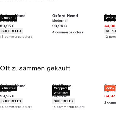
und online einlösen.
Deinen Bonus kannst du schon beim nächsten Einkauf
Oxford-Hemd
Oxford-Hemd
Oxfo
einlösen.
2 für 89€
2 für 
Relaxed fit
Modern fit
Relaxed
price.current
price.current
59,95 €
99,95 €
44,96
Werde Mitglied
accessibility.productAttributes
access
SUPERFLEX
SUPE
4
commerce.colors
13
commerce.colors
13
com
* Der Rabatt gilt für alle nicht reduzierten Artikel.
Oft zusammen gekauft
Oxford-Hemd
Stoffhose
Cardi
2 für 89€
Cropped
-50%
Slim fit
Slim fit
Relaxed
2 für 119€
price.current
price.current
59,95 €
69,95 €
34,97
accessibility.productAttributes
accessibility.productAttributes
SUPERFLEX
SUPERFLEX
2
comm
14
commerce.colors
16
commerce.colors