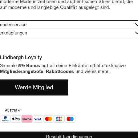
moderne Mode in zeitlosen und authentischen Stilen bietet, die
auf moderne und langlebige Qualität ausgelegt sind.
undenservice
undenservice
erknüpfungen
arkenethos
ontakt
ories
ückgaben
Lindbergh Loyalty
erde Lindbergh-Botschafter
rtrag widerrufen
Sammle
5% Bonus
auf all deine Einkäufe, erhalte exklusive
okumentation
hops
Mitgliederangebote
,
Rabattcodes
und vieles mehr.
Werde Mitglied
Austria
Geschäftsbedingungen