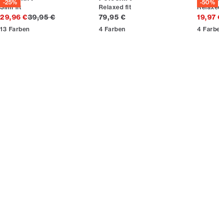
-25%
-50%
Slim fit
Relaxed fit
Relaxed
Ursprünglicher Preis
Preis
29,96 €
39,95 €
79,95 €
19,97
Werde Mitglied
13
Farben
4
Farben
4
Farb
* Der Rabatt gilt für alle nicht reduzierten Artikel.