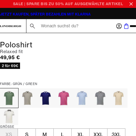
SALE | SPARE BIS ZU 50% AUF AUSGEWÄHLTE ARTIKEL
JETZT KAUFEN, SPÄTER BEZAHLEN MIT KLARNA
Suche hier...
Poloshirt
Relaxed fit
Preis
49,95 €
2 für 69€
FARBE: GRÜN / GREEN
GRÖSSE
XS
S
M
L
XL
XXL
3XL