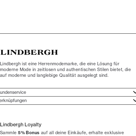
Lindbergh ist eine Herrenmodemarke, die eine Lösung für
moderne Mode in zeitlosen und authentischen Stilen bietet, die
auf moderne und langlebige Qualität ausgelegt sind.
undenservice
undenservice
erknüpfungen
arkenethos
ontakt
ories
ückgaben
Lindbergh Loyalty
erde Lindbergh-Botschafter
rtrag widerrufen
Sammle
5% Bonus
auf all deine Einkäufe, erhalte exklusive