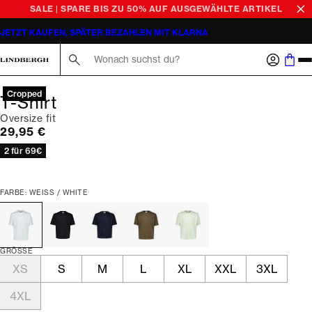
SALE | SPARE BIS ZU 50% AUF AUSGEWÄHLTE ARTIKEL
JETZT KAUFEN, SPÄTER BEZAHLEN MIT KLARNA
Suche hier...
Cropped
T-Shirt
Oversize fit
Preis
29,95 €
2 für 69€
FARBE: WEISS / WHITE
GRÖSSE
XS
S
M
L
XL
XXL
3XL
4XL