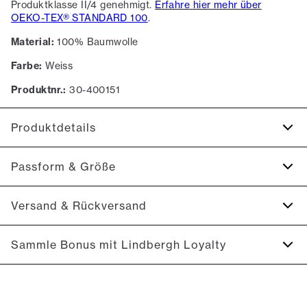
Produktklasse II/4 genehmigt.
Erfahre hier mehr über
OEKO-TEX® STANDARD 100
.
Material:
100% Baumwolle
Farbe:
Weiss
Produktnr.:
30-400151
Produktdetails
Aus 100% Baumwolle.
Passform & Größe
Das T-Shirt hat einen Rundhalsausschnitt.
Aufnäher mit Logo unten links.
Fit:
Oversize fit
Versand & Rückversand
Zertifiziert mit OEKO-TEX® STANDARD 100.
Sehr lockere Passform mit großzügigem Raum
2-3 Werktage.
Sammle Bonus mit Lindbergh Loyalty
Model:
Das Model trägt Größe M.
Versand: 5€
Größentabelle
Kostenloser Versand ab 59€
Hol dir
10% Rabatt
auf deine erste Bestellung*
365 Tage Rückgaberecht.
Sammle
5% Bonus
auf all deine Einkäufe