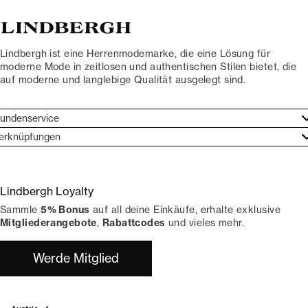
Lindbergh ist eine Herrenmodemarke, die eine Lösung für
moderne Mode in zeitlosen und authentischen Stilen bietet, die
auf moderne und langlebige Qualität ausgelegt sind.
undenservice
undenservice
erknüpfungen
arkenethos
ontakt
ories
ückgaben
Lindbergh Loyalty
erde Lindbergh-Botschafter
rtrag widerrufen
Sammle
5% Bonus
auf all deine Einkäufe, erhalte exklusive
okumentation
hops
Mitgliederangebote
,
Rabattcodes
und vieles mehr.
Werde Mitglied