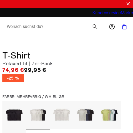
Look
Was meint man bei Business Casual für
Kundenservice
Marke
Herren 2026
T-Shirt
Relaxed fit | 7er-Pack
Ursprünglicher Preis
74,96 €
99,95 €
-25 %
FARBE: MEHRFARBIG / WH-BL-GR