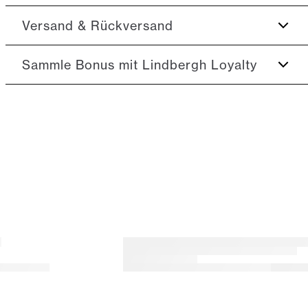
7er-Pack mit unifarbenen T-Shirts.
Fit:
Relaxed fit
Versand & Rückversand
Das T-Shirt hat einen Rundhalsausschnitt.
Nah am Körper sitzende Passform, die angenehm
Gutes Basic-T-Shirt, welches das ganze Jahr
2-3 Werktage.
Sammle Bonus mit Lindbergh Loyalty
anliegt, ohne einzuengen
über getragen werden kann.
Versand: 5€
Model:
Das Model ist 1,85 m groß und hat einen
Hol dir
10% Rabatt
auf deine erste Bestellung*
Kostenloser Versand ab 59€
Brustumfang von 100 cm, Das Model trägt Größe M.
365 Tage Rückgaberecht.
Sammle
5% Bonus
auf all deine Einkäufe
Größentabelle
Rücksendung 1,95€
Du kannst deinen Bonus 365 Tage im Jahr in allen
Shops und online einlösen.
Deinen Bonus kannst du schon beim nächsten
Einkauf einlösen.
Werde Mitglied
* Der Rabatt gilt für alle nicht reduzierten Artikel.