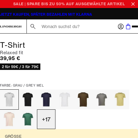
SALE | SPARE BIS ZU 50% AUF AUSGEWÄHLTE ARTIKEL
JETZT KAUFEN, SPÄTER BEZAHLEN MIT KLARNA
Suche hier...
T-Shirt
Relaxed fit
Preis
39,95 €
2 für 59€ / 3 für 79€
FARBE: GRAU / GREY MEL
+
17
GRÖSSE