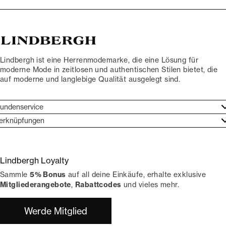
Lindbergh ist eine Herrenmodemarke, die eine Lösung für
moderne Mode in zeitlosen und authentischen Stilen bietet, die
auf moderne und langlebige Qualität ausgelegt sind.
undenservice
undenservice
erknüpfungen
arkenethos
ontakt
ories
ückgaben
Lindbergh Loyalty
erde Lindbergh-Botschafter
rtrag widerrufen
Sammle
5% Bonus
auf all deine Einkäufe, erhalte exklusive
okumentation
hops
Mitgliederangebote
,
Rabattcodes
und vieles mehr.
Werde Mitglied