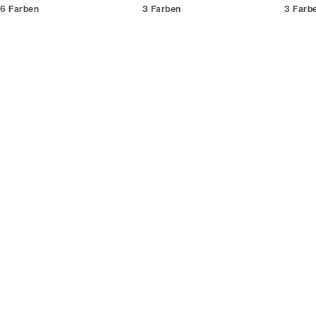
Werde Mitglied
6
Farben
3
Farben
3
Farb
* Der Rabatt gilt für alle nicht reduzierten Artikel.