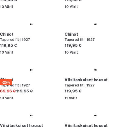
10
Värit
10
Värit
Chinot
Chinot
Tapered fit | 1927
Tapered fit | 1927
Nykyinen hinta
Nykyinen hinta
119,95 €
119,95 €
10
Värit
10
Värit
Chinot
Viisitaskuiset housut
-25%
Tapered fit | 1927
Tapered fit | 1927
Alkuperäinen hinta
Nykyinen hinta
89,96 €
119,95 €
119,95 €
10
Värit
11
Värit
Viisitaskuiset housut
Viisitaskuiset housut