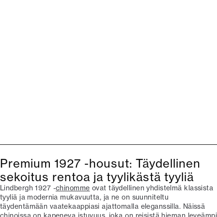
Premium 1927 -housut: Täydellinen
sekoitus rentoa ja tyylikästä tyyliä
Lindbergh 1927 -
chinomme
ovat täydellinen yhdistelmä klassista
tyyliä ja modernia mukavuutta, ja ne on suunniteltu
täydentämään vaatekaappiasi ajattomalla eleganssilla. Näissä
chinoissa on kapeneva istuvuus, joka on reisistä hieman leveämpi