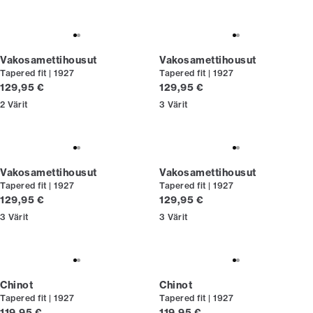
Vakosamettihousut
Vakosamettihousut
Tapered fit | 1927
Tapered fit | 1927
Nykyinen hinta
Nykyinen hinta
129,95 €
129,95 €
2
Värit
3
Värit
Vakosamettihousut
Vakosamettihousut
Tapered fit | 1927
Tapered fit | 1927
Nykyinen hinta
Nykyinen hinta
129,95 €
129,95 €
3
Värit
3
Värit
Chinot
Chinot
Tapered fit | 1927
Tapered fit | 1927
Nykyinen hinta
Nykyinen hinta
119,95 €
119,95 €