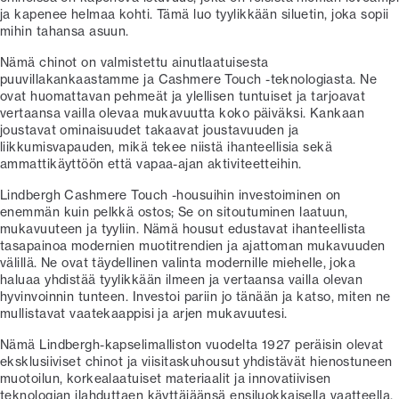
ja kapenee helmaa kohti. Tämä luo tyylikkään siluetin, joka sopii
mihin tahansa asuun.
Nämä chinot on valmistettu ainutlaatuisesta
puuvillakankaastamme ja Cashmere Touch -teknologiasta. Ne
ovat huomattavan pehmeät ja ylellisen tuntuiset ja tarjoavat
vertaansa vailla olevaa mukavuutta koko päiväksi. Kankaan
joustavat ominaisuudet takaavat joustavuuden ja
liikkumisvapauden, mikä tekee niistä ihanteellisia sekä
ammattikäyttöön että vapaa-ajan aktiviteetteihin.
Lindbergh Cashmere Touch -housuihin investoiminen on
enemmän kuin pelkkä ostos; Se on sitoutuminen laatuun,
mukavuuteen ja tyyliin. Nämä housut edustavat ihanteellista
tasapainoa modernien muotitrendien ja ajattoman mukavuuden
välillä. Ne ovat täydellinen valinta modernille miehelle, joka
haluaa yhdistää tyylikkään ilmeen ja vertaansa vailla olevan
hyvinvoinnin tunteen. Investoi pariin jo tänään ja katso, miten ne
mullistavat vaatekaappisi ja arjen mukavuutesi.
Nämä Lindbergh-kapselimalliston vuodelta 1927 peräisin olevat
eksklusiiviset chinot ja viisitaskuhousut yhdistävät hienostuneen
muotoilun, korkealaatuiset materiaalit ja innovatiivisen
teknologian ilahduttaen käyttäjäänsä ensiluokkaisella vaatteella.