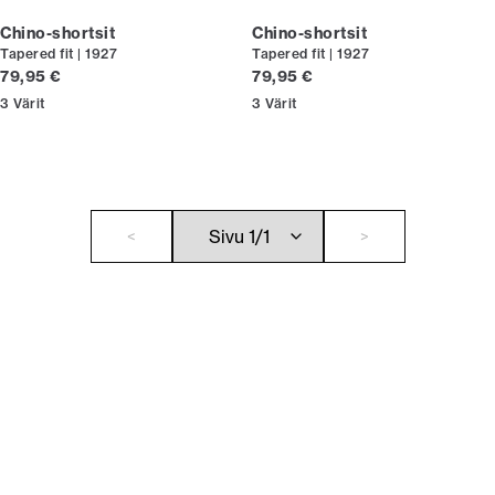
Chino-shortsit
Chino-shortsit
Tapered fit | 1927
Tapered fit | 1927
Nykyinen hinta
Nykyinen hinta
79,95 €
79,95 €
3
Värit
3
Värit