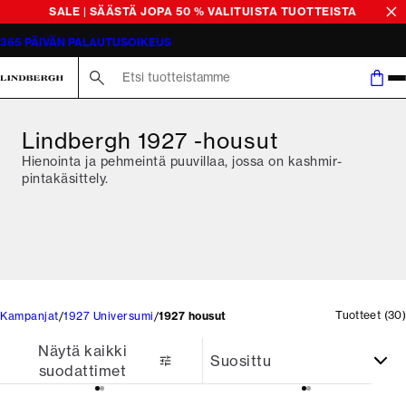
SALE | SÄÄSTÄ JOPA 50 % VALITUISTA TUOTTEISTA
365 PÄIVÄN PALAUTUSOIKEUS
Etsi
Lindbergh 1927 -housut
Hienointa ja pehmeintä puuvillaa, jossa on kashmir-
pintakäsittely.
Tuotteet
(
30
)
Kampanjat
1927 Universumi
1927 housut
Näytä kaikki
suodattimet