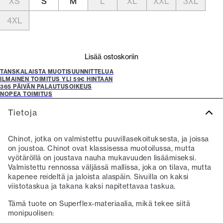
XS
S
M
L
XL
XXL
3XL
4XL
Lisää ostoskoriin
TANSKALAISTA MUOTISUUNNITTELUA
ILMAINEN TOIMITUS YLI 59€ HINTAAN
365 PÄIVÄN PALAUTUSOIKEUS
NOPEA TOIMITUS
Tietoja
Chinot, jotka on valmistettu puuvillasekoituksesta, ja joissa
on joustoa. Chinot ovat klassisessa muotoilussa, mutta
vyötäröllä on joustava nauha mukavuuden lisäämiseksi.
Valmistettu rennossa väljässä mallissa, joka on tilava, mutta
kapenee reideltä ja jaloista alaspäin. Sivuilla on kaksi
viistotaskua ja takana kaksi napitettavaa taskua.
Tämä tuote on Superflex-materiaalia, mikä tekee siitä
monipuolisen: