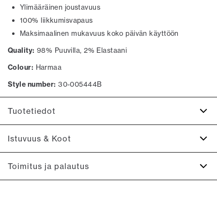
Ylimääräinen joustavuus
100% liikkumisvapaus
Maksimaalinen mukavuus koko päivän käyttöön
Quality:
98% Puuvilla, 2% Elastaani
Colour:
Harmaa
Style number:
30-005444B
Tuotetiedot
Selässä on kaksi sileäreunaista taskua napeilla.
Istuvuus & Koot
Valmistettu Superflexistä, joka tarjoaa ylimääräistä
joustavuutta ja mukavuutta.
Fit:
Relaxed loose fit
Toimitus ja palautus
Kaksi vinoa sivutaskua housujen sivuilla.
Suora malli istuimella, tiukempi reidestä polviin ja nilkkoihin
Valmistettu mukavasta puuvilla.
3-5 työpäivää.
Model:
Malli on 185 senttimetriä pitkä ja käyttää kokoa M.
Toimituskulut: 5 €
Size guide