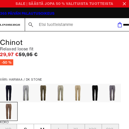
SALE | SÄÄSTÄ JOPA 50 % VALITUISTA TUOTTEISTA
365 PÄIVÄN PALAUTUSOIKEUS
Etsi
Chinot
Relaxed loose fit
Alkuperäinen hinta
29,97 €
59,95 €
-50 %
VÄRI: HARMAA / DK STONE
KOKO