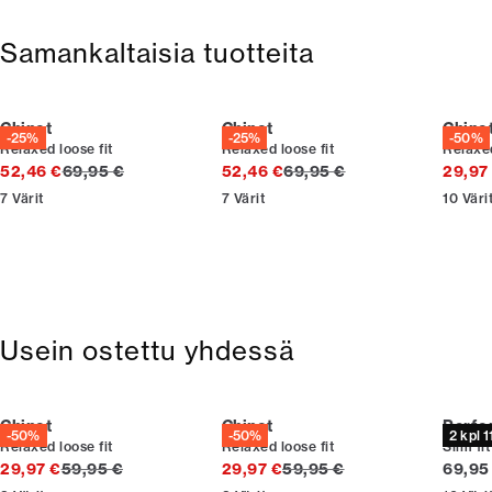
Ilmainen toimitus yli 59 €
365 päivän palautusoikeus.
Samankaltaisia tuotteita
Chinot
Chinot
Chino
-25%
-25%
-50%
Relaxed loose fit
Relaxed loose fit
Relaxed
Alkuperäinen hinta
Alkuperäinen hinta
52,46 €
69,95 €
52,46 €
69,95 €
29,97
7
Värit
7
Värit
10
Väri
Usein ostettu yhdessä
Chinot
Chinot
Perfo
-50%
-50%
2 kpl 
Relaxed loose fit
Relaxed loose fit
Slim fit
Alkuperäinen hinta
Alkuperäinen hinta
Nykyin
29,97 €
59,95 €
29,97 €
59,95 €
69,95