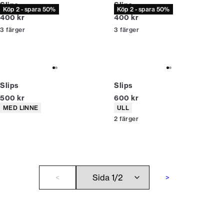
Slips
Slips
Köp 2 - spara 50%
Köp 2 - spara 50%
Nuvarande pris
Nuvarande pris
400 kr
400 kr
3
färger
3
färger
Slips
Slips
Nuvarande pris
Nuvarande pris
500 kr
600 kr
Produktattribut
Produktattribut
MED LINNE
ULL
2
färger