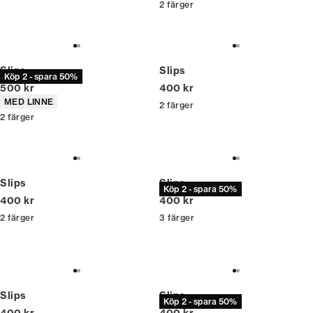
2
färger
Slips
Slips
Köp 2 - spara 50%
Nuvarande pris
Nuvarande pris
500 kr
400 kr
Produktattribut
MED LINNE
2
färger
2
färger
Slips
Slips
Köp 2 - spara 50%
Nuvarande pris
Nuvarande pris
400 kr
400 kr
2
färger
3
färger
Slips
Slips
Köp 2 - spara 50%
Nuvarande pris
Nuvarande pris