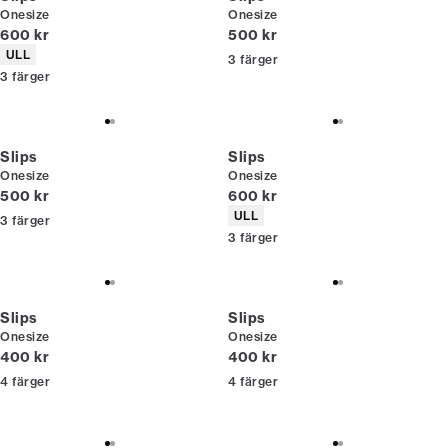
Onesize
Onesize
Nuvarande pris
Nuvarande pris
600 kr
500 kr
Produktattribut
ULL
3
färger
3
färger
Slips
Slips
Onesize
Onesize
Nuvarande pris
Nuvarande pris
500 kr
600 kr
Produktattribut
ULL
3
färger
3
färger
Slips
Slips
Onesize
Onesize
Nuvarande pris
Nuvarande pris
400 kr
400 kr
4
färger
4
färger