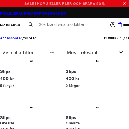
FRI LEVERANS VID KÖP ÖVER 599 KR
Sök här...
Produkter
(
77
)
Accessoarer
Slipsar
Visa alla filter
Slips
Slips
Nuvarande pris
Nuvarande pris
400 kr
400 kr
5
färger
2
färger
Slips
Slips
Onesize
Onesize
Nuvarande pris
Nuvarande pris