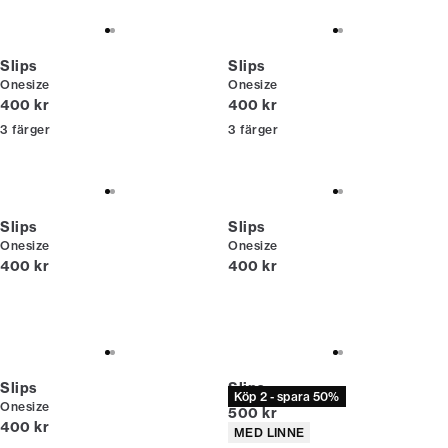
Slips
Slips
Onesize
Onesize
Nuvarande pris
Nuvarande pris
400 kr
400 kr
3
färger
3
färger
Slips
Slips
Onesize
Onesize
Nuvarande pris
Nuvarande pris
400 kr
400 kr
Slips
Slips
Köp 2 - spara 50%
Onesize
Nuvarande pris
500 kr
Nuvarande pris
400 kr
Produktattribut
MED LINNE