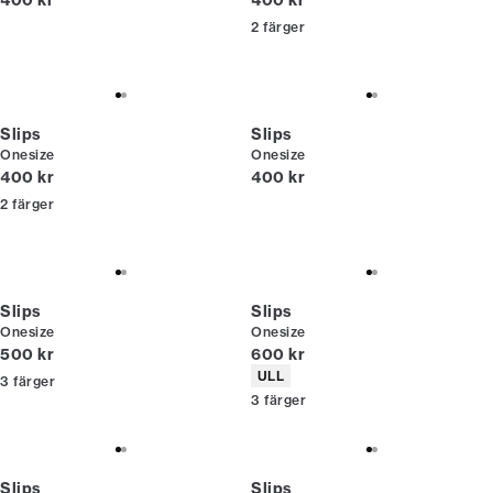
400 kr
400 kr
2
färger
Slips
Slips
Onesize
Onesize
Nuvarande pris
Nuvarande pris
400 kr
400 kr
2
färger
Slips
Slips
Onesize
Onesize
Nuvarande pris
Nuvarande pris
500 kr
600 kr
Produktattribut
ULL
3
färger
3
färger
Slips
Slips