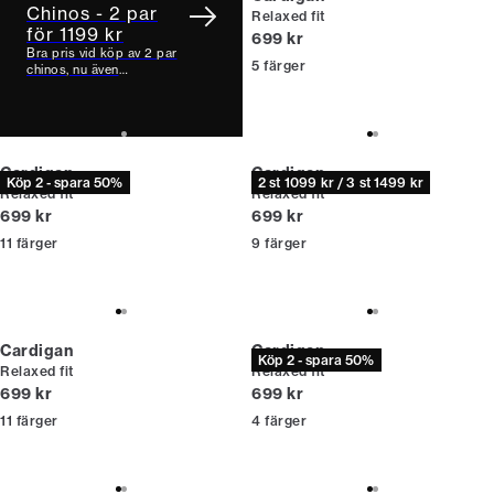
Chinos - 2 par
Relaxed fit
för 1199 kr
Nuvarande pris
699 kr
Bra pris vid köp av 2 par
5
färger
chinos, nu även
tillgängliga i Relaxed
Loose Fit.
Cardigan
Cardigan
Köp 2 - spara 50%
2 st 1099 kr / 3 st 1499 kr
Relaxed fit
Relaxed fit
Nuvarande pris
Nuvarande pris
699 kr
699 kr
11
färger
9
färger
Cardigan
Cardigan
Köp 2 - spara 50%
Relaxed fit
Relaxed fit
Nuvarande pris
Nuvarande pris
699 kr
699 kr
11
färger
4
färger