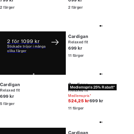
799 kr
699 kr
2
färger
2
färger
Cardigan
2 för 1099 kr
Relaxed fit
Stickade tröjor i många
Nuvarande pris
699 kr
olika färger
11
färger
Cardigan
Cardigan
Medlemspris 25% Rabatt*
Relaxed fit
Relaxed fit
Nuvarande pris
699 kr
Medlemspris*
Originalpris
524,25 kr
699 kr
5
färger
11
färger
Cardigan