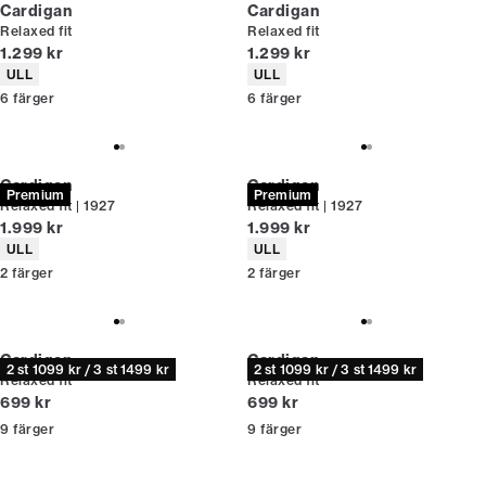
Cardigan
Cardigan
Relaxed fit
Relaxed fit
Nuvarande pris
Nuvarande pris
1.299 kr
1.299 kr
Produktattribut
Produktattribut
ULL
ULL
6
färger
6
färger
Cardigan
Cardigan
Premium
Premium
Relaxed fit | 1927
Relaxed fit | 1927
Nuvarande pris
Nuvarande pris
1.999 kr
1.999 kr
Produktattribut
Produktattribut
ULL
ULL
2
färger
2
färger
Cardigan
Cardigan
2 st 1099 kr / 3 st 1499 kr
2 st 1099 kr / 3 st 1499 kr
Relaxed fit
Relaxed fit
Nuvarande pris
Nuvarande pris
699 kr
699 kr
9
färger
9
färger