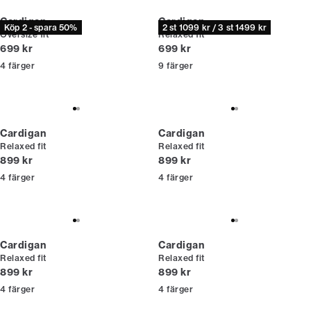
Cardigan
Cardigan
Köp 2 - spara 50%
2 st 1099 kr / 3 st 1499 kr
Oversize fit
Relaxed fit
Nuvarande pris
Nuvarande pris
699 kr
699 kr
4
färger
9
färger
Cardigan
Cardigan
Relaxed fit
Relaxed fit
Nuvarande pris
Nuvarande pris
899 kr
899 kr
4
färger
4
färger
Cardigan
Cardigan
Relaxed fit
Relaxed fit
Nuvarande pris
Nuvarande pris
899 kr
899 kr
4
färger
4
färger