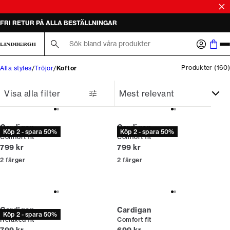
SALE | KÖP 2 ELLER FLER OCH SPARA 50%
Sök här...
Produkter
(
160
)
Alla styles
Tröjor
Koftor
Visa alla filter
Cardigan
Cardigan
Köp 2 - spara 50%
Köp 2 - spara 50%
Comfort fit
Comfort fit
Nuvarande pris
Nuvarande pris
799 kr
799 kr
2
färger
2
färger
Cardigan
Cardigan
Köp 2 - spara 50%
Relaxed fit
Comfort fit
Nuvarande pris
Nuvarande pris