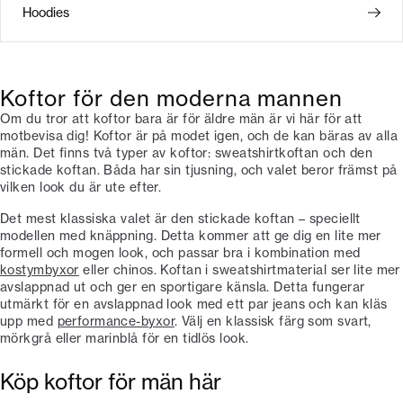
Hoodies
Koftor för den moderna mannen
Om du tror att koftor bara är för äldre män är vi här för att
motbevisa dig! Koftor är på modet igen, och de kan bäras av alla
män. Det finns två typer av koftor: sweatshirtkoftan och den
stickade koftan. Båda har sin tjusning, och valet beror främst på
vilken look du är ute efter.
Det mest klassiska valet är den stickade koftan – speciellt
modellen med knäppning. Detta kommer att ge dig en lite mer
formell och mogen look, och passar bra i kombination med
kostymbyxor
eller chinos. Koftan i sweatshirtmaterial ser lite mer
avslappnad ut och ger en sportigare känsla. Detta fungerar
utmärkt för en avslappnad look med ett par jeans och kan kläs
upp med
performance-byxor
. Välj en klassisk färg som svart,
mörkgrå eller marinblå för en tidlös look.
Köp koftor för män här