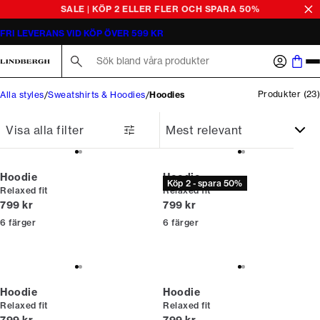
SALE | KÖP 2 ELLER FLER OCH SPARA 50%
FRI LEVERANS VID KÖP ÖVER 599 KR
Sök här...
Produkter
(
23
)
Alla styles
Sweatshirts & Hoodies
Hoodies
Visa alla filter
Hoodie
Hoodie
Köp 2 - spara 50%
Relaxed fit
Relaxed fit
Nuvarande pris
Nuvarande pris
799 kr
799 kr
6
färger
6
färger
Hoodie
Hoodie
Relaxed fit
Relaxed fit
Nuvarande pris
Nuvarande pris