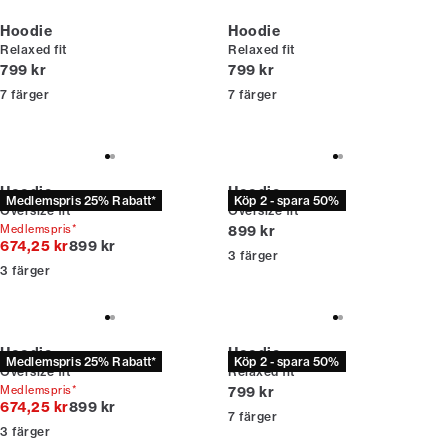
Hoodie
Hoodie
Relaxed fit
Relaxed fit
Nuvarande pris
Nuvarande pris
799 kr
799 kr
7
färger
7
färger
Hoodie
Hoodie
Medlemspris 25% Rabatt*
Köp 2 - spara 50%
Oversize fit
Oversize fit
Nuvarande pris
Medlemspris*
899 kr
Originalpris
674,25 kr
899 kr
3
färger
3
färger
Hoodie
Hoodie
Medlemspris 25% Rabatt*
Köp 2 - spara 50%
Oversize fit
Relaxed fit
Nuvarande pris
Medlemspris*
799 kr
Originalpris
674,25 kr
899 kr
7
färger
3
färger