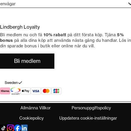
undtjänst
envägar
ories
ontakt
rand etos
eturnera
Lindbergh Loyalty
li Lindbergh-ambassadör
ngra köp
Bli medlem nu och få
10% rabatt
på ditt första köp. Tjäna
5%
okumentation
tiker
bonus
på alla dina köp att använda nästa gång du handlar. Lös in
din sparade bonus i butik eller online när du vill.
Bli medlem
Sweden
Allmänna Villkor
Personuppgiftspolicy
Cookiepolicy
Uppdatera cookie-inställningar