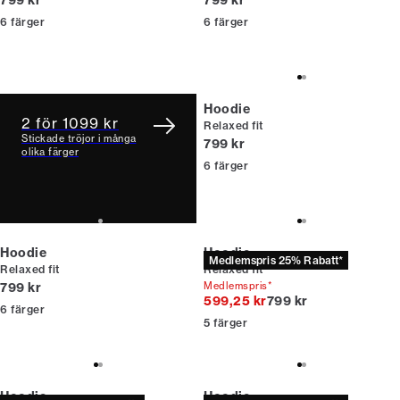
799 kr
799 kr
6
färger
6
färger
Hoodie
2 för 1099 kr
Relaxed fit
Stickade tröjor i många
Nuvarande pris
799 kr
olika färger
6
färger
Hoodie
Hoodie
Medlemspris 25% Rabatt*
Relaxed fit
Relaxed fit
Nuvarande pris
799 kr
Medlemspris*
Originalpris
599,25 kr
799 kr
6
färger
5
färger
Hoodie
Hoodie