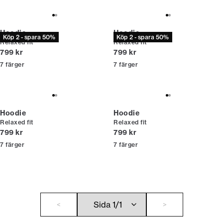
Hoodie
Hoodie
Köp 2 - spara 50%
Köp 2 - spara 50%
Relaxed fit
Relaxed fit
Nuvarande pris
Nuvarande pris
799 kr
799 kr
7
färger
7
färger
Hoodie
Hoodie
Relaxed fit
Relaxed fit
Nuvarande pris
Nuvarande pris
799 kr
799 kr
7
färger
7
färger