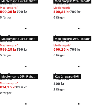
Medlemspris 25% Rabatt*
Medlemspris 25% Rabatt*
Relaxed fit
Relaxed fit
Medlemspris*
Medlemspris*
Originalpris
Originalpris
599,25 kr
799 kr
599,25 kr
799 kr
5
färger
5
färger
Hoodie
Hoodie
Medlemspris 25% Rabatt*
Medlemspris 25% Rabatt*
Relaxed fit
Relaxed fit
Medlemspris*
Medlemspris*
Originalpris
Originalpris
599,25 kr
799 kr
599,25 kr
799 kr
5
färger
5
färger
Hoodie
Hoodie
Medlemspris 25% Rabatt*
Köp 2 - spara 50%
Relaxed fit
Relaxed fit
Nuvarande pris
Medlemspris*
899 kr
Originalpris
674,25 kr
899 kr
2
färger
2
färger