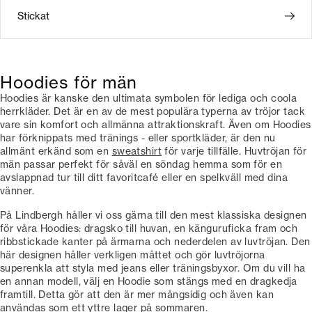
Stickat
Hoodies för män
Hoodies är kanske den ultimata symbolen för lediga och coola
herrkläder. Det är en av de mest populära typerna av tröjor tack
vare sin komfort och allmänna attraktionskraft. Även om Hoodies
har förknippats med tränings - eller sportkläder, är den nu
allmänt erkänd som en
sweatshirt
för varje tillfälle. Huvtröjan för
män passar perfekt för såväl en söndag hemma som för en
avslappnad tur till ditt favoritcafé eller en spelkväll med dina
vänner.
På Lindbergh håller vi oss gärna till den mest klassiska designen
för våra Hoodies: dragsko till huvan, en känguruficka fram och
ribbstickade kanter på ärmarna och nederdelen av luvtröjan. Den
här designen håller verkligen måttet och gör luvtröjorna
superenkla att styla med jeans eller träningsbyxor. Om du vill ha
en annan modell, välj en Hoodie som stängs med en dragkedja
framtill. Detta gör att den är mer mångsidig och även kan
användas som ett yttre lager på sommaren.