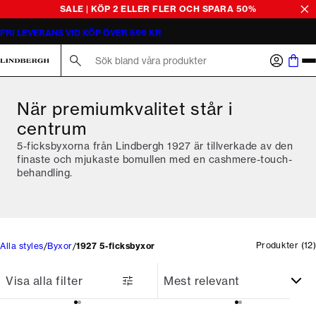
SALE | KÖP 2 ELLER FLER OCH SPARA 50%
FRI LEVERANS VID KÖP ÖVER 599 KR
Sök här...
När premiumkvalitet står i
centrum
5-ficksbyxorna från Lindbergh 1927 är tillverkade av den
finaste och mjukaste bomullen med en cashmere-touch-
behandling.
Produkter
(
12
)
Alla styles
Byxor
1927 5-ficksbyxor
Visa alla filter