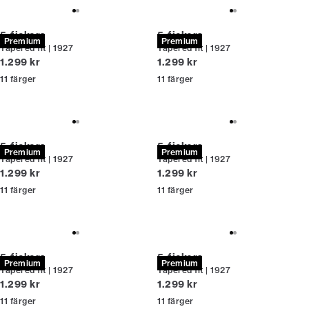
5-fickors
5-fickors
Premium
Premium
Tapered fit | 1927
Tapered fit | 1927
Nuvarande pris
Nuvarande pris
1.299 kr
1.299 kr
11
färger
11
färger
5-fickors
5-fickors
Premium
Premium
Tapered fit | 1927
Tapered fit | 1927
Nuvarande pris
Nuvarande pris
1.299 kr
1.299 kr
11
färger
11
färger
5-fickors
5-fickors
Premium
Premium
Tapered fit | 1927
Tapered fit | 1927
Nuvarande pris
Nuvarande pris
1.299 kr
1.299 kr
11
färger
11
färger