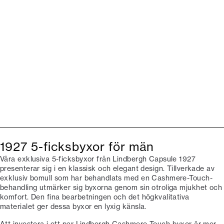
1927 5-ficksbyxor för män
Våra exklusiva 5-ficksbyxor från Lindbergh Capsule 1927
presenterar sig i en klassisk och elegant design. Tillverkade av
exklusiv bomull som har behandlats med en Cashmere-Touch-
behandling utmärker sig byxorna genom sin otroliga mjukhet och
komfort. Den fina bearbetningen och det högkvalitativa
materialet ger dessa byxor en lyxig känsla.
Att investera i ett par Lindbergh Cashmere Touch-byxor är mer