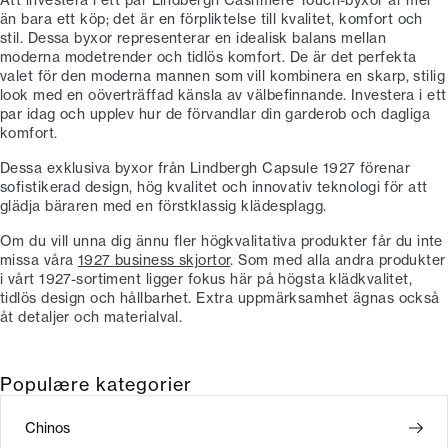
än bara ett köp; det är en förpliktelse till kvalitet, komfort och
stil. Dessa byxor representerar en idealisk balans mellan
moderna modetrender och tidlös komfort. De är det perfekta
valet för den moderna mannen som vill kombinera en skarp, stilig
look med en oöverträffad känsla av välbefinnande. Investera i ett
par idag och upplev hur de förvandlar din garderob och dagliga
komfort.
Dessa exklusiva byxor från Lindbergh Capsule 1927 förenar
sofistikerad design, hög kvalitet och innovativ teknologi för att
glädja bäraren med en förstklassig klädesplagg.
Om du vill unna dig ännu fler högkvalitativa produkter får du inte
missa våra
1927 business skjortor
. Som med alla andra produkter
i vårt 1927-sortiment ligger fokus här på högsta klädkvalitet,
tidlös design och hållbarhet. Extra uppmärksamhet ägnas också
åt detaljer och materialval.
Populære kategorier
Chinos