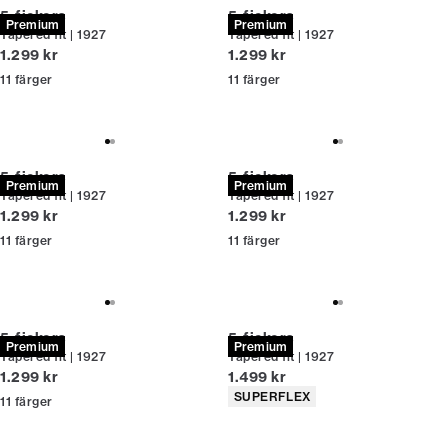
5-fickors
5-fickors
Premium
Premium
Tapered fit | 1927
Tapered fit | 1927
Nuvarande pris
Nuvarande pris
1.299 kr
1.299 kr
11
färger
11
färger
5-fickors
5-fickors
Premium
Premium
Tapered fit | 1927
Tapered fit | 1927
Nuvarande pris
Nuvarande pris
1.299 kr
1.299 kr
11
färger
11
färger
5-fickors
5-fickors
Premium
Premium
Tapered fit | 1927
Tapered fit | 1927
Nuvarande pris
Nuvarande pris
1.299 kr
1.499 kr
Produktattribut
SUPERFLEX
11
färger