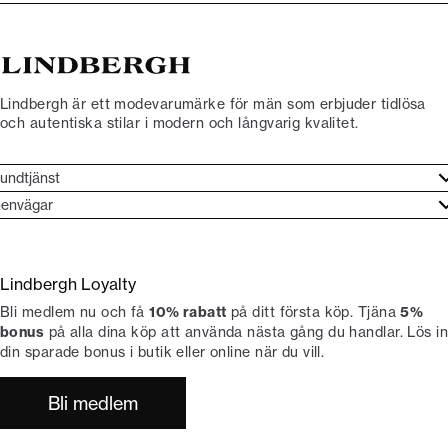
Lindbergh är ett modevarumärke för män som erbjuder tidlösa
och autentiska stilar i modern och långvarig kvalitet.
undtjänst
undtjänst
envägar
ories
ontakt
rand etos
eturnera
Lindbergh Loyalty
li Lindbergh-ambassadör
ngra köp
Bli medlem nu och få
10% rabatt
på ditt första köp. Tjäna
5%
okumentation
tiker
bonus
på alla dina köp att använda nästa gång du handlar. Lös in
din sparade bonus i butik eller online när du vill.
Bli medlem