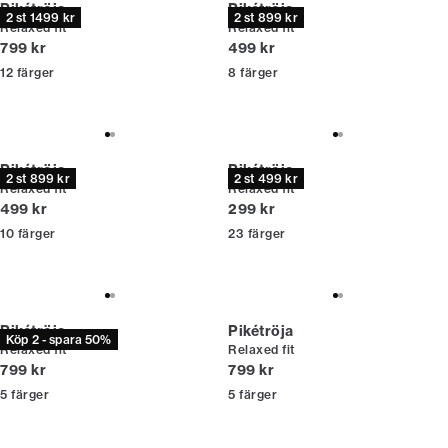
Pikétröja
Pikétröja
2 st 1499 kr
2 st 899 kr
Relaxed fit
Relaxed fit
Nuvarande pris
Nuvarande pris
799 kr
499 kr
12
färger
8
färger
Pikétröja
Pikétröja
2 st 899 kr
2 st 499 kr
Relaxed fit
Relaxed fit
Nuvarande pris
Nuvarande pris
499 kr
299 kr
10
färger
23
färger
Pikétröja
Pikétröja
Köp 2 - spara 50%
Relaxed fit
Relaxed fit
Nuvarande pris
Nuvarande pris
799 kr
799 kr
5
färger
5
färger