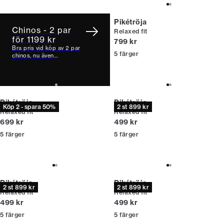
Pikétröja
Chinos - 2 par
Relaxed fit
för 1199 kr
Nuvarande pris
799 kr
Bra pris vid köp av 2 par
5
färger
chinos, nu även
tillgängliga i Relaxed
Loose Fit.
Pikétröja
Pikétröja
Köp 2 - spara 50%
2 st 899 kr
Relaxed fit
Relaxed fit
Nuvarande pris
Nuvarande pris
699 kr
499 kr
5
färger
5
färger
Pikétröja
Pikétröja
2 st 899 kr
2 st 899 kr
Relaxed fit
Relaxed fit
Nuvarande pris
Nuvarande pris
499 kr
499 kr
5
färger
5
färger