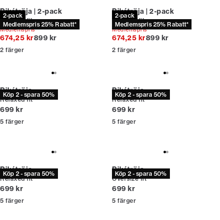
Pikétröja | 2-pack
Pikétröja | 2-pack
2-pack
2-pack
Relaxed fit
Relaxed fit
Medlemspris 25% Rabatt*
Medlemspris 25% Rabatt*
Medlemspris*
Medlemspris*
Originalpris
Originalpris
674,25 kr
899 kr
674,25 kr
899 kr
2
färger
2
färger
Pikétröja
Pikétröja
Köp 2 - spara 50%
Köp 2 - spara 50%
Relaxed fit
Relaxed fit
Nuvarande pris
Nuvarande pris
699 kr
699 kr
5
färger
5
färger
Pikétröja
Pikétröja
Köp 2 - spara 50%
Köp 2 - spara 50%
Relaxed fit
Oversize fit
Nuvarande pris
Nuvarande pris
699 kr
699 kr
5
färger
5
färger