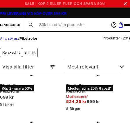
FRI LEVERANS VID KÖP ÖVER 599 KR
Sök här...
Produkter
(
201
)
Alla styles
Pikétröjor
Relaxed fit
Slim fit
Visa alla filter
Pikétröja
Pikétröja
Köp 2 - spara 50%
Medlemspris 25% Rabatt*
Relaxed fit
Relaxed fit
Nuvarande pris
699 kr
Medlemspris*
Originalpris
524,25 kr
699 kr
5
färger
8
färger