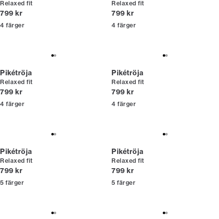
Relaxed fit
Relaxed fit
Nuvarande pris
Nuvarande pris
799 kr
799 kr
4
färger
4
färger
Pikétröja
Pikétröja
Relaxed fit
Relaxed fit
Nuvarande pris
Nuvarande pris
799 kr
799 kr
4
färger
4
färger
Pikétröja
Pikétröja
Relaxed fit
Relaxed fit
Nuvarande pris
Nuvarande pris
799 kr
799 kr
5
färger
5
färger