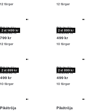
12
färger
12
färger
Pikétröja
Pikétröja
2 st 1499 kr
2 st 899 kr
Relaxed fit
Relaxed fit
Nuvarande pris
Nuvarande pris
799 kr
499 kr
12
färger
10
färger
Pikétröja
Pikétröja
2 st 899 kr
2 st 899 kr
Relaxed fit
Relaxed fit
Nuvarande pris
Nuvarande pris
499 kr
499 kr
10
färger
10
färger
Pikétröja
Pikétröja