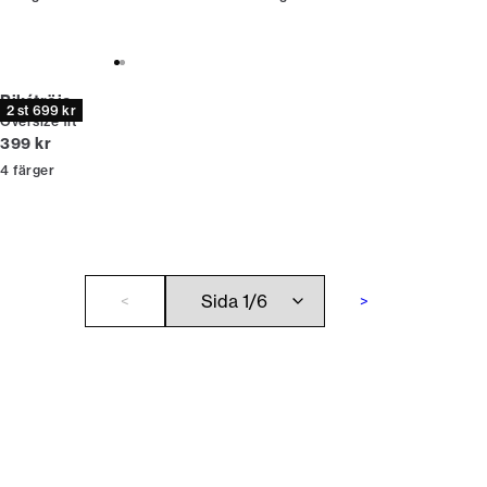
Pikétröja
2 st 699 kr
Oversize fit
Nuvarande pris
399 kr
4
färger