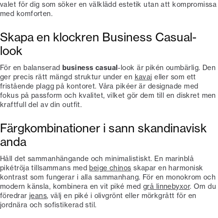
valet för dig som söker en välklädd estetik utan att kompromissa
med komforten.
Skapa en klockren Business Casual-
look
För en balanserad
business casual
-look är pikén oumbärlig. Den
ger precis rätt mängd struktur under en
kavaj
eller som ett
fristående plagg på kontoret. Våra pikéer är designade med
fokus på passform och kvalitet, vilket gör dem till en diskret men
kraftfull del av din outfit.
Färgkombinationer i sann skandinavisk
anda
Håll det sammanhängande och minimalistiskt. En marinblå
pikétröja tillsammans med
beige chinos
skapar en harmonisk
kontrast som fungerar i alla sammanhang. För en monokrom och
modern känsla, kombinera en vit piké med
grå linnebyxor
. Om du
föredrar
jeans
, välj en piké i olivgrönt eller mörkgrått för en
jordnära och sofistikerad stil.