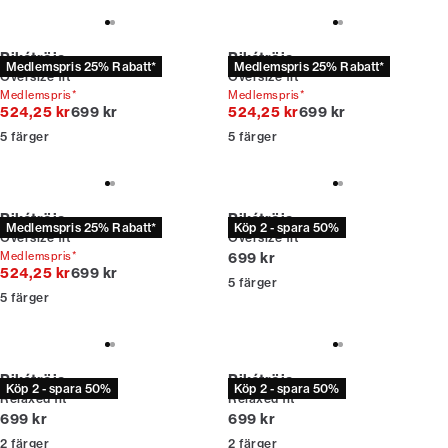
Pikétröja
Pikétröja
Medlemspris 25% Rabatt*
Medlemspris 25% Rabatt*
Oversize fit
Oversize fit
Medlemspris*
Medlemspris*
Originalpris
Originalpris
524,25 kr
699 kr
524,25 kr
699 kr
5
färger
5
färger
Pikétröja
Pikétröja
Medlemspris 25% Rabatt*
Köp 2 - spara 50%
Oversize fit
Oversize fit
Nuvarande pris
Medlemspris*
699 kr
Originalpris
524,25 kr
699 kr
5
färger
5
färger
Pikétröja
Pikétröja
Köp 2 - spara 50%
Köp 2 - spara 50%
Relaxed fit
Relaxed fit
Nuvarande pris
Nuvarande pris
699 kr
699 kr
2
färger
2
färger