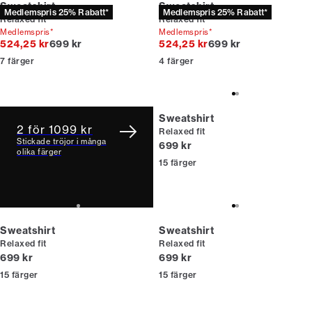
Sweatshirt
Sweatshirt
Medlemspris 25% Rabatt*
Medlemspris 25% Rabatt*
Relaxed fit
Relaxed fit
Medlemspris*
Medlemspris*
Originalpris
Originalpris
524,25 kr
699 kr
524,25 kr
699 kr
7
färger
4
färger
Sweatshirt
2 för 1099 kr
Relaxed fit
Stickade tröjor i många
Nuvarande pris
699 kr
olika färger
15
färger
Sweatshirt
Sweatshirt
Relaxed fit
Relaxed fit
Nuvarande pris
Nuvarande pris
699 kr
699 kr
15
färger
15
färger