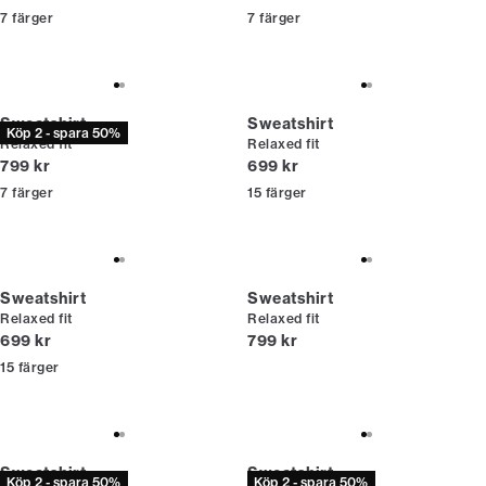
7
färger
7
färger
Sweatshirt
Sweatshirt
Köp 2 - spara 50%
Relaxed fit
Relaxed fit
Nuvarande pris
Nuvarande pris
799 kr
699 kr
7
färger
15
färger
Sweatshirt
Sweatshirt
Relaxed fit
Relaxed fit
Nuvarande pris
Nuvarande pris
699 kr
799 kr
15
färger
Sweatshirt
Sweatshirt
Köp 2 - spara 50%
Köp 2 - spara 50%