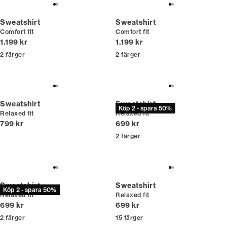
Sweatshirt
Sweatshirt
Comfort fit
Comfort fit
Nuvarande pris
Nuvarande pris
1.199 kr
1.199 kr
2
färger
2
färger
Sweatshirt
Sweatshirt
Köp 2 - spara 50%
Relaxed fit
Relaxed fit
Nuvarande pris
Nuvarande pris
799 kr
699 kr
2
färger
Sweatshirt
Sweatshirt
Köp 2 - spara 50%
Relaxed fit
Relaxed fit
Nuvarande pris
Nuvarande pris
699 kr
699 kr
2
färger
15
färger