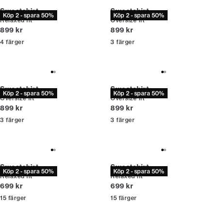
Sweatshirt
Sweatshirt
Köp 2 - spara 50%
Köp 2 - spara 50%
Relaxed fit
Oversize fit
Nuvarande pris
Nuvarande pris
899 kr
899 kr
4
färger
3
färger
Sweatshirt
Sweatshirt
Köp 2 - spara 50%
Köp 2 - spara 50%
Oversize fit
Oversize fit
Nuvarande pris
Nuvarande pris
899 kr
899 kr
3
färger
3
färger
Sweatshirt
Sweatshirt
Köp 2 - spara 50%
Köp 2 - spara 50%
Relaxed fit
Relaxed fit
Nuvarande pris
Nuvarande pris
699 kr
699 kr
15
färger
15
färger