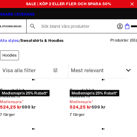
SALE | KÖP 2 ELLER FLER OCH SPARA 50%
SNABB LEVERANS
Sök här...
Produkter
(
55
)
Alla styles
Sweatshirts & Hoodies
Hoodies
Visa alla filter
Sweatshirt
Sweatshirt
Medlemspris 25% Rabatt*
Medlemspris 25% Rabatt*
Relaxed fit
Relaxed fit
Medlemspris*
Medlemspris*
Originalpris
Originalpris
524,25 kr
699 kr
524,25 kr
699 kr
7
färger
7
färger