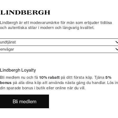
Lindbergh är ett modevarumärke för män som erbjuder tidlösa
och autentiska stilar i modern och långvarig kvalitet.
undtjänst
undtjänst
envägar
ories
ontakt
rand etos
eturnera
Lindbergh Loyalty
li Lindbergh-ambassadör
ngra köp
Bli medlem nu och få
10% rabatt
på ditt första köp. Tjäna
5%
okumentation
tiker
bonus
på alla dina köp att använda nästa gång du handlar. Lös in
din sparade bonus i butik eller online när du vill.
Bli medlem