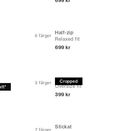
Nuvarande pris
699 kr
Half-zip
6
färger
Relaxed fit
Nuvarande pris
699 kr
T-shirt
Cropped
3
färger
Oversize fit
tt*
Nuvarande pris
399 kr
s
Stickat
7
färger