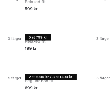
Relaxed fit
Nuvarande pris
599 kr
T-shirt
5 st 799 kr
3
färger
3
färger
Relaxed fit
Nuvarande pris
199 kr
Casual skjorta
2 st 1099 kr / 3 st 1499 kr
5
färger
5
färger
Regular box fit
Nuvarande pris
699 kr