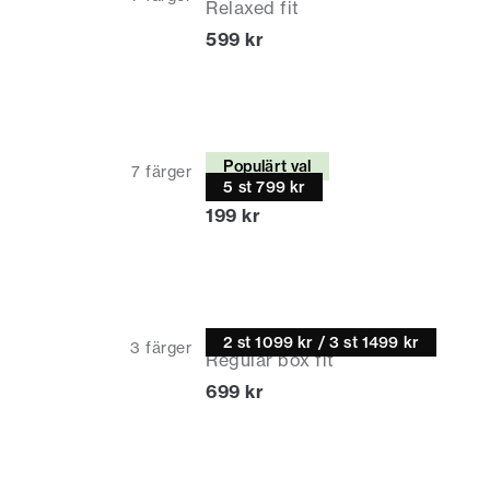
Relaxed fit
Nuvarande pris
599 kr
T-shirt
Populärt val
7
färger
Relaxed fit
5 st 799 kr
Nuvarande pris
199 kr
Casual skjorta
2 st 1099 kr / 3 st 1499 kr
3
färger
Regular box fit
Nuvarande pris
699 kr