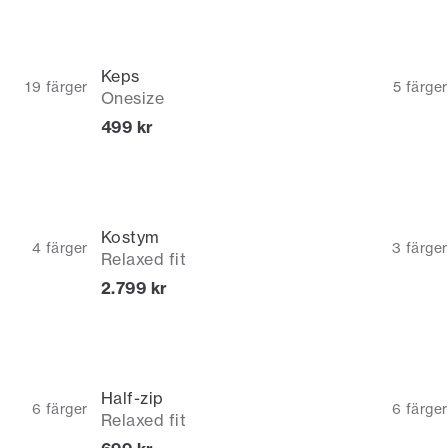
Keps
19
färger
5
färger
Onesize
Nuvarande pris
499 kr
Kostym
4
färger
3
färger
Relaxed fit
Nuvarande pris
2.799 kr
Half-zip
6
färger
6
färger
Relaxed fit