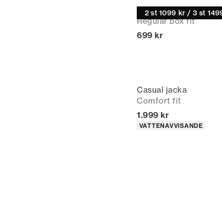
Casual skjorta
2 st 1099 kr / 3 st 149
Regular box fit
Nuvarande pris
699 kr
Casual jacka
Comfort fit
Nuvarande pris
1.999 kr
Produktattribut
VATTENAVVISANDE