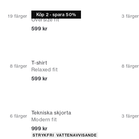
Pikétröja
Köp 2 - spara 50%
19
färger
3
färger
Oversize fit
Nuvarande pris
599 kr
T-shirt
8
färger
8
färger
Relaxed fit
Nuvarande pris
599 kr
Tekniska skjorta
6
färger
3
färger
Modern fit
Nuvarande pris
999 kr
Produktattribut
STRYKFRI
VATTENAVVISANDE