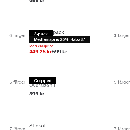
Nuvarande pris
699 kr
T-shirt | 3-pack
3-pack
6
färger
3
färger
Relaxed fit
Medlemspris 25% Rabatt*
Medlemspris*
Originalpris
449,25 kr
599 kr
T-shirt
Cropped
5
färger
5
färger
Oversize fit
Nuvarande pris
399 kr
Stickat
7
färger
7
färger