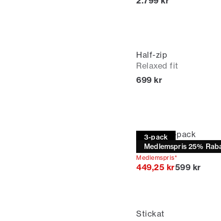
Nuvarande pris
2.799 kr
Half-zip
Relaxed fit
Nuvarande pris
699 kr
T-shirt | 3-pack
3-pack
Relaxed fit
Medlemspris 25% Raba
Medlemspris*
Originalpri
449,25 kr
599 kr
Stickat