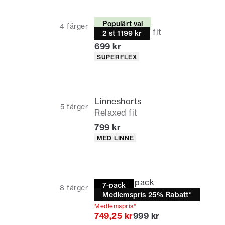
Chinos
Populärt val
4
färger
Relaxed loose fit
2 st 1199 kr
Nuvarande pris
699 kr
Produktattribut
SUPERFLEX
Linneshorts
5
färger
Relaxed fit
Nuvarande pris
799 kr
Produktattribut
MED LINNE
T-shirt | 7-pack
7-pack
8
färger
Relaxed fit
Medlemspris 25% Rabatt*
Medlemspris*
Originalpris
749,25 kr
999 kr