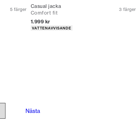
Casual jacka
5
färger
3
färger
Comfort fit
Nuvarande pris
1.999 kr
Produktattribut
VATTENAVVISANDE
Nästa