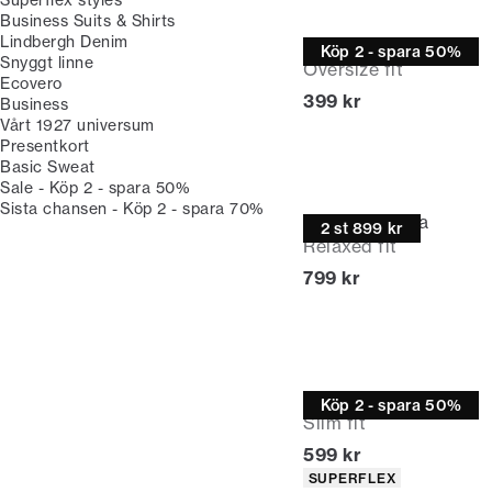
Business Suits & Shirts
Lindbergh Denim
T-shirt
Köp 2 - spara 50%
Snyggt linne
Oversize fit
Ecovero
Nuvarande pris
399 kr
Business
Vårt 1927 universum
Presentkort
Basic Sweat
Sale - Köp 2 - spara 50%
Sista chansen - Köp 2 - spara 70%
Casual skjorta
2 st 899 kr
Relaxed fit
Nuvarande pris
799 kr
Chinosshorts
Köp 2 - spara 50%
Slim fit
Nuvarande pris
599 kr
Produktattribut
SUPERFLEX