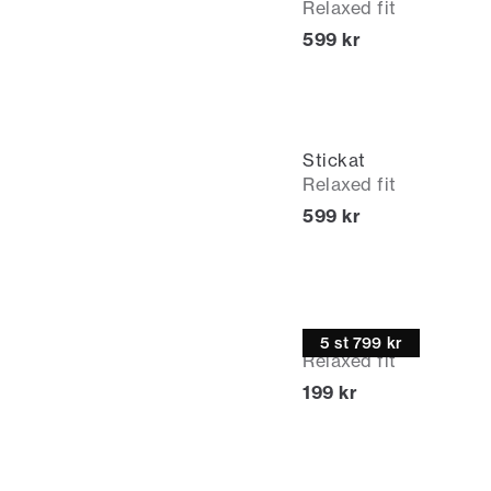
Relaxed fit
Nuvarande pris
599 kr
Stickat
Relaxed fit
Nuvarande pris
599 kr
T-shirt
5 st 799 kr
Relaxed fit
Nuvarande pris
199 kr