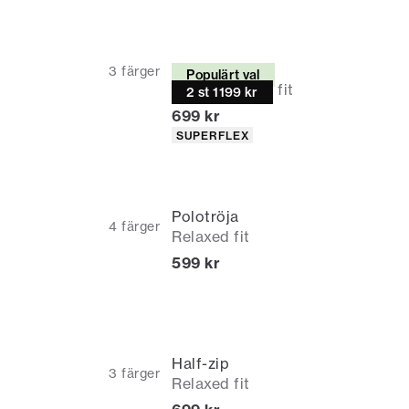
Chinos
3
färger
Populärt val
Relaxed loose fit
2 st 1199 kr
Nuvarande pris
699 kr
Produktattribut
SUPERFLEX
Polotröja
4
färger
Relaxed fit
Nuvarande pris
599 kr
Half-zip
3
färger
Relaxed fit