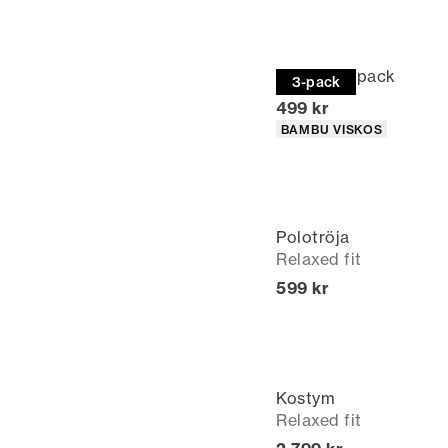
Tights | 3-pack
3-pack
Nuvarande pris
499 kr
Produktattribut
BAMBU VISKOS
Polotröja
Relaxed fit
Nuvarande pris
599 kr
Kostym
Relaxed fit