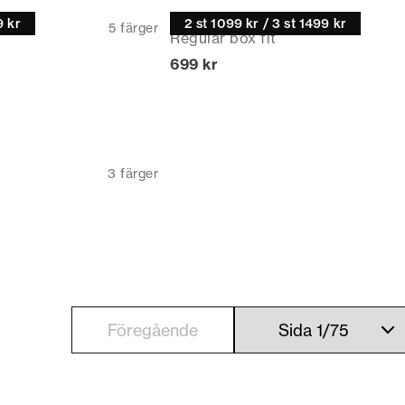
Casual skjorta
9 kr
2 st 1099 kr / 3 st 1499 kr
5
färger
Regular box fit
Nuvarande pris
699 kr
3
färger
Föregående