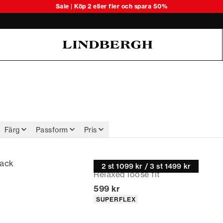
Upptäck våra kortärmade linneskjo
Sale | Köp 2 eller fler och spara 50%
Oliver Koch Hansen Summer 26
Färg
Passform
Pris
pack
Chinosshorts
2 st 1099 kr / 3 st 1499 kr
Relaxed loose fit
Nuvarande pris
599 kr
Produktattribut
SUPERFLEX