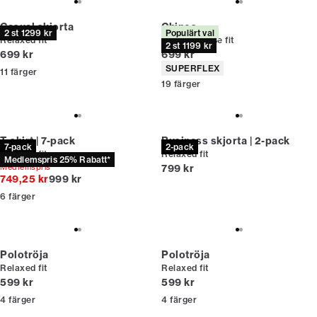
Casual skjorta
Chinos
2 st 1299 kr
Populärt val
Relaxed fit
Relaxed loose fit
2 st 1199 kr
Nuvarande pris
Nuvarande pris
699 kr
699 kr
Produktattribut
SUPERFLEX
11
färger
19
färger
T-shirt | 7-pack
Business skjorta | 2-pack
7-pack
2-pack
Relaxed fit
Relaxed fit
Medlemspris 25% Rabatt*
Nuvarande pris
Medlemspris*
799 kr
Originalpris
749,25 kr
999 kr
6
färger
Polotröja
Polotröja
Relaxed fit
Relaxed fit
Nuvarande pris
Nuvarande pris
599 kr
599 kr
4
färger
4
färger