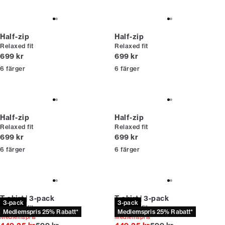
Half-zip
Half-zip
Relaxed fit
Relaxed fit
Nuvarande pris
Nuvarande pris
699 kr
699 kr
6
färger
6
färger
Half-zip
Half-zip
Relaxed fit
Relaxed fit
Nuvarande pris
Nuvarande pris
699 kr
699 kr
6
färger
6
färger
T-shirt | 3-pack
T-shirt | 3-pack
3-pack
3-pack
Relaxed fit
Relaxed fit
Medlemspris 25% Rabatt*
Medlemspris 25% Rabatt*
Medlemspris*
Medlemspris*