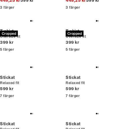
Originalpris
Originalpris
449,25 kr
599 kr
449,25 kr
599 kr
3
färger
3
färger
T-shirt
T-shirt
Cropped
Cropped
Oversize fit
Oversize fit
Nuvarande pris
Nuvarande pris
399 kr
399 kr
5
färger
5
färger
Stickat
Stickat
Relaxed fit
Relaxed fit
Nuvarande pris
Nuvarande pris
599 kr
599 kr
7
färger
7
färger
Stickat
Stickat