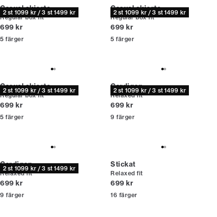
Casual skjorta
Casual skjorta
2 st 1099 kr / 3 st 1499 kr
2 st 1099 kr / 3 st 1499 kr
Regular box fit
Regular box fit
Nuvarande pris
Nuvarande pris
699 kr
699 kr
5
färger
5
färger
Casual skjorta
Cardigan
2 st 1099 kr / 3 st 1499 kr
2 st 1099 kr / 3 st 1499 kr
Regular box fit
Relaxed fit
Nuvarande pris
Nuvarande pris
699 kr
699 kr
5
färger
9
färger
Cardigan
Stickat
2 st 1099 kr / 3 st 1499 kr
Relaxed fit
Relaxed fit
Nuvarande pris
Nuvarande pris
699 kr
699 kr
9
färger
16
färger