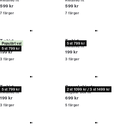
Relaxed fit
Relaxed fit
Nuvarande pris
Nuvarande pris
599 kr
599 kr
7
färger
7
färger
T-shirt
T-shirt
Populärt val
5 st 799 kr
Relaxed fit
Relaxed fit
5 st 799 kr
Nuvarande pris
Nuvarande pris
199 kr
199 kr
3
färger
3
färger
T-shirt
Casual skjorta
5 st 799 kr
2 st 1099 kr / 3 st 1499 kr
Relaxed fit
Regular box fit
Nuvarande pris
Nuvarande pris
199 kr
699 kr
3
färger
5
färger