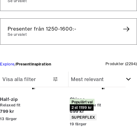
Se urvalet
Presenter från 1250-1600:-
Se urvalet
Produkter
(
2294
)
Explore
Presentinspiration
Visa alla filter
Half-zip
Chinos
Populärt val
Relaxed fit
Relaxed loose fit
2 st 1199 kr
Nuvarande pris
Nuvarande pris
799 kr
699 kr
Produktattribut
SUPERFLEX
13
färger
19
färger