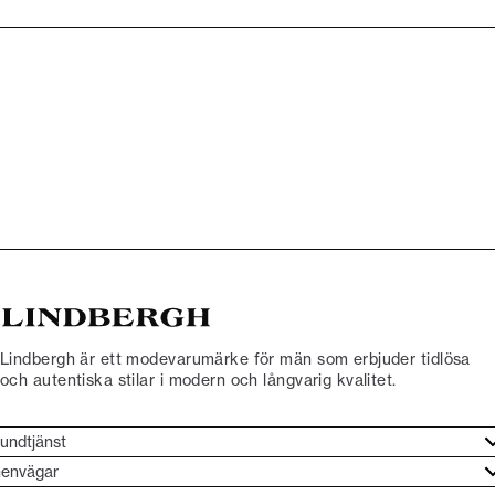
Lindbergh är ett modevarumärke för män som erbjuder tidlösa
och autentiska stilar i modern och långvarig kvalitet.
undtjänst
undtjänst
envägar