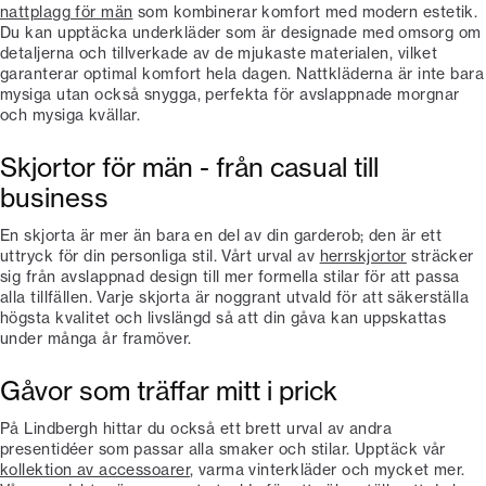
nattplagg för män
som kombinerar komfort med modern estetik.
Du kan upptäcka underkläder som är designade med omsorg om
detaljerna och tillverkade av de mjukaste materialen, vilket
garanterar optimal komfort hela dagen. Nattkläderna är inte bara
mysiga utan också snygga, perfekta för avslappnade morgnar
och mysiga kvällar.
Skjortor för män - från casual till
business
En skjorta är mer än bara en del av din garderob; den är ett
uttryck för din personliga stil. Vårt urval av
herrskjortor
sträcker
sig från avslappnad design till mer formella stilar för att passa
alla tillfällen. Varje skjorta är noggrant utvald för att säkerställa
högsta kvalitet och livslängd så att din gåva kan uppskattas
under många år framöver.
Gåvor som träffar mitt i prick
På Lindbergh hittar du också ett brett urval av andra
presentidéer som passar alla smaker och stilar. Upptäck vår
kollektion av accessoarer
, varma vinterkläder och mycket mer.