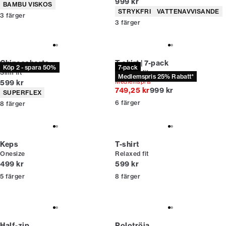
Nuvarande pris
999 kr
Produktattribut
BAMBU VISKOS
Produktattribut
STRYKFRI
VATTENAVVISANDE
3
färger
3
färger
Chinosshorts
T-shirt | 7-pack
Köp 2 - spara 50%
7-pack
Slim fit
Relaxed fit
Medlemspris 25% Rabatt*
Nuvarande pris
599 kr
Medlemspris*
Originalpris
749,25 kr
999 kr
Produktattribut
SUPERFLEX
6
färger
8
färger
Keps
T-shirt
Onesize
Relaxed fit
Nuvarande pris
Nuvarande pris
499 kr
599 kr
5
färger
8
färger
Half-zip
Polotröja