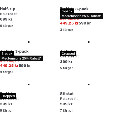
Half-zip
T-shirt | 3-pack
3-pack
Relaxed fit
Relaxed fit
Medlemspris 25% Rabatt*
Nuvarande pris
699 kr
Medlemspris*
Originalpris
449,25 kr
599 kr
6
färger
3
färger
T-shirt | 3-pack
T-shirt
3-pack
Cropped
Relaxed fit
Oversize fit
Medlemspris 25% Rabatt*
Nuvarande pris
Medlemspris*
399 kr
Originalpris
449,25 kr
599 kr
5
färger
3
färger
T-shirt
Stickat
Cropped
Oversize fit
Relaxed fit
Nuvarande pris
Nuvarande pris
399 kr
599 kr
5
färger
7
färger