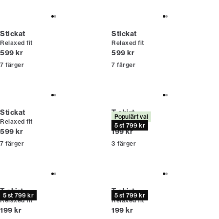
Stickat
Stickat
Relaxed fit
Relaxed fit
Nuvarande pris
Nuvarande pris
599 kr
599 kr
7
färger
7
färger
Stickat
T-shirt
Populärt val
Relaxed fit
Relaxed fit
5 st 799 kr
Nuvarande pris
Nuvarande pris
599 kr
199 kr
7
färger
3
färger
T-shirt
T-shirt
5 st 799 kr
5 st 799 kr
Relaxed fit
Relaxed fit
Nuvarande pris
Nuvarande pris
199 kr
199 kr