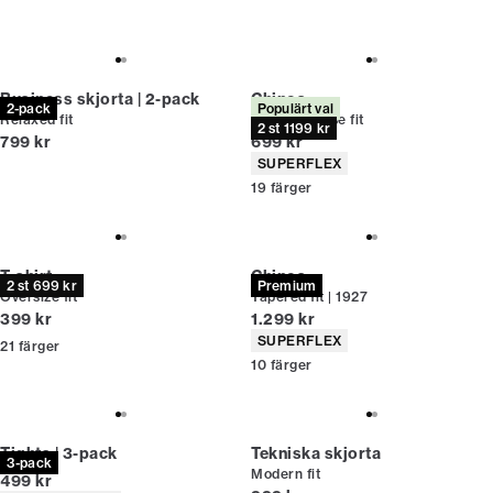
Business skjorta | 2-pack
Chinos
2-pack
Populärt val
Relaxed fit
Relaxed loose fit
2 st 1199 kr
Nuvarande pris
Nuvarande pris
799 kr
699 kr
Produktattribut
SUPERFLEX
19
färger
T-shirt
Chinos
2 st 699 kr
Premium
Oversize fit
Tapered fit | 1927
Nuvarande pris
Nuvarande pris
399 kr
1.299 kr
Produktattribut
SUPERFLEX
21
färger
10
färger
Tights | 3-pack
Tekniska skjorta
3-pack
Modern fit
Nuvarande pris
499 kr