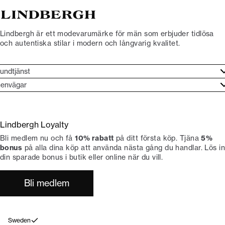
Lindbergh är ett modevarumärke för män som erbjuder tidlösa
och autentiska stilar i modern och långvarig kvalitet.
undtjänst
undtjänst
envägar
ories
ontakt
rand etos
eturnera
Lindbergh Loyalty
li Lindbergh-ambassadör
ngra köp
Bli medlem nu och få
10% rabatt
på ditt första köp. Tjäna
5%
okumentation
tiker
bonus
på alla dina köp att använda nästa gång du handlar. Lös in
din sparade bonus i butik eller online när du vill.
Bli medlem
Sweden