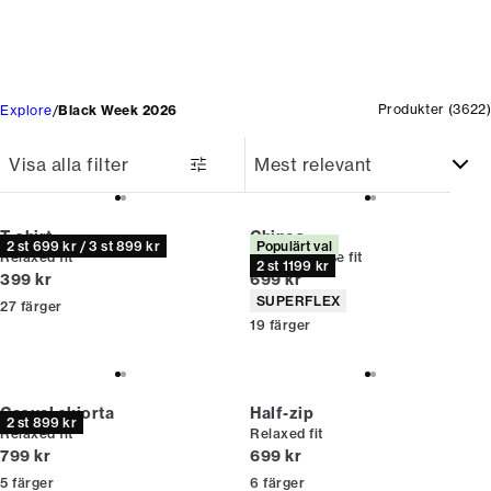
Produkter
(
3622
)
Explore
Black Week 2026
Visa alla filter
T-shirt
Chinos
2 st 699 kr / 3 st 899 kr
Populärt val
Relaxed fit
Relaxed loose fit
2 st 1199 kr
Nuvarande pris
Nuvarande pris
399 kr
699 kr
Produktattribut
SUPERFLEX
27
färger
19
färger
Casual skjorta
Half-zip
2 st 899 kr
Relaxed fit
Relaxed fit
Nuvarande pris
Nuvarande pris
799 kr
699 kr
5
färger
6
färger