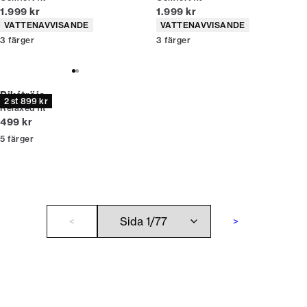
Nuvarande pris
Nuvarande pris
1.999 kr
1.999 kr
Produktattribut
Produktattribut
VATTENAVVISANDE
VATTENAVVISANDE
3
färger
3
färger
Pikétröja
2 st 899 kr
Relaxed fit
Nuvarande pris
499 kr
5
färger