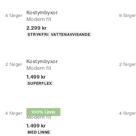
Kostymbyxor
4
färger
9
färger
Modern fit
Nuvarande pris
2.299 kr
Produktattribut
STRYKFRI
VATTENAVVISANDE
Kostymbyxor
2
färger
2
färger
Modern fit
Nuvarande pris
1.499 kr
Produktattribut
SUPERFLEX
Kostymbyxor
100% Linne
4
färger
4
färger
Modern fit
Nuvarande pris
1.499 kr
Produktattribut
MED LINNE