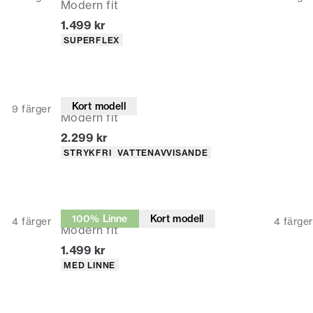
Modern fit
Nuvarande pris
1.499 kr
Produktattribut
SUPERFLEX
Kostymbyxor
Kort modell
9
färger
Modern fit
Nuvarande pris
2.299 kr
Produktattribut
STRYKFRI
VATTENAVVISANDE
Kostymbyxor
100% Linne
Kort modell
4
färger
4
färger
Modern fit
Nuvarande pris
1.499 kr
Produktattribut
MED LINNE