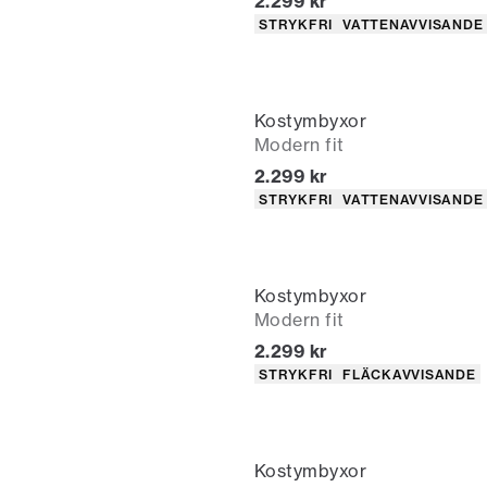
Nuvarande pris
2.299 kr
Produktattribut
STRYKFRI
VATTENAVVISANDE
Kostymbyxor
Modern fit
Nuvarande pris
2.299 kr
Produktattribut
STRYKFRI
VATTENAVVISANDE
Kostymbyxor
Modern fit
Nuvarande pris
2.299 kr
Produktattribut
STRYKFRI
FLÄCKAVVISANDE
Kostymbyxor