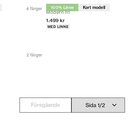
Kostymbyxor
100% Linne
Kort modell
4
färger
Modern fit
Nuvarande pris
1.499 kr
Produktattribut
MED LINNE
2
färger
Föregående