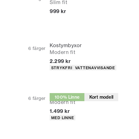
Slim fit
Nuvarande pris
999 kr
Kostymbyxor
6
färger
Modern fit
Nuvarande pris
2.299 kr
Produktattribut
STRYKFRI
VATTENAVVISANDE
Kostymbyxor
100% Linne
Kort modell
6
färger
Modern fit
Nuvarande pris
1.499 kr
Produktattribut
MED LINNE