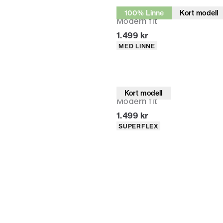
Kostymbyxor
100% Linne
Kort modell
Modern fit
Nuvarande pris
1.499 kr
Produktattribut
MED LINNE
Kostymbyxor
Kort modell
Modern fit
Nuvarande pris
1.499 kr
Produktattribut
SUPERFLEX