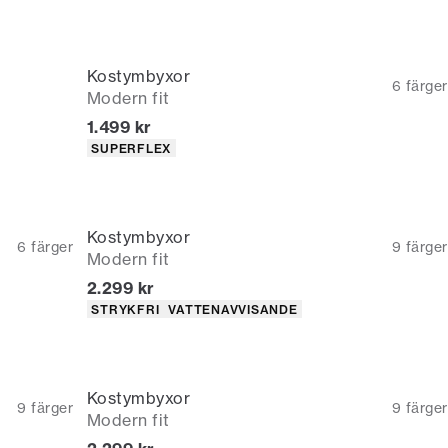
Kostymbyxor
6
färger
Modern fit
Nuvarande pris
1.499 kr
Produktattribut
SUPERFLEX
Kostymbyxor
6
färger
9
färger
Modern fit
Nuvarande pris
2.299 kr
Produktattribut
STRYKFRI
VATTENAVVISANDE
Kostymbyxor
9
färger
9
färger
Modern fit