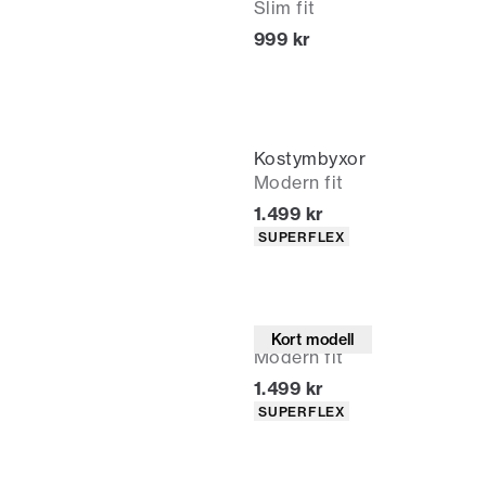
Slim fit
Nuvarande pris
999 kr
Kostymbyxor
Modern fit
Nuvarande pris
1.499 kr
Produktattribut
SUPERFLEX
Kostymbyxor
Kort modell
Modern fit
Nuvarande pris
1.499 kr
Produktattribut
SUPERFLEX