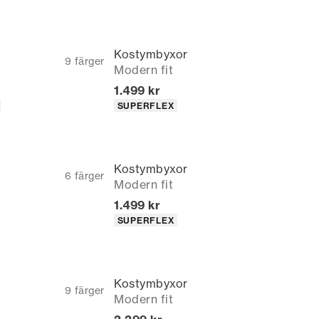
Kostymbyxor
9
färger
Modern fit
Nuvarande pris
1.499 kr
Produktattribut
SUPERFLEX
Kostymbyxor
6
färger
Modern fit
Nuvarande pris
1.499 kr
Produktattribut
SUPERFLEX
Kostymbyxor
9
färger
Modern fit