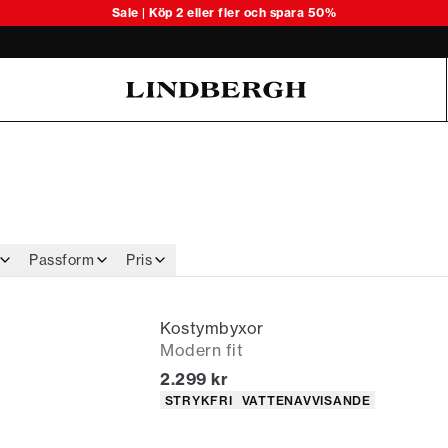
Upptäck säsongens lätta stickade 
Sale | Köp 2 eller fler och spara 50%
Oliver Koch Hansen Summer 26
Passform
Pris
Kostymbyxor
Modern fit
Nuvarande pris
2.299 kr
Produktattribut
STRYKFRI
VATTENAVVISANDE