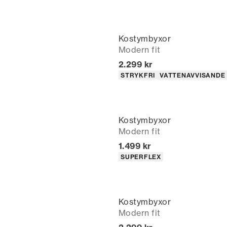
Kostymbyxor
Modern fit
Nuvarande pris
2.299 kr
Produktattribut
STRYKFRI
VATTENAVVISANDE
Kostymbyxor
Modern fit
Nuvarande pris
1.499 kr
Produktattribut
SUPERFLEX
Kostymbyxor
Modern fit