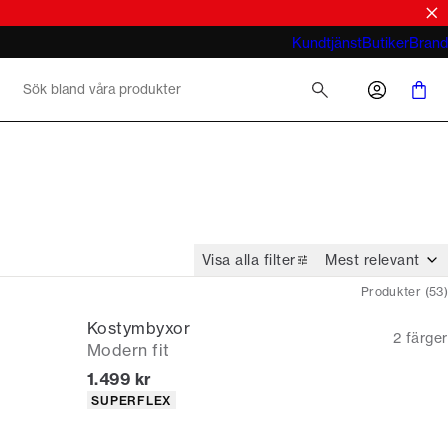
tröjor
look
Vad menar du med business casual för
Kundtjänst
Butiker
Brand
män 2026
Visa alla filter
Produkter
(
53
)
Kostymbyxor
2
färger
Modern fit
Nuvarande pris
1.499 kr
Produktattribut
SUPERFLEX