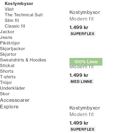
Kostymbyxor
Väst
Kostymbyxor
The Technical Suit
Modern fit
Slim fit
Classic fit
Nuvarande pris
1.499 kr
Jackor
Produktattribut
SUPERFLEX
Jeans
Pikétröjor
Skjortjackor
Skjortor
Kostymbyxor
Sweatshirts & Hoodies
100% Linne
Stickat
Modern fit
Shorts
Nuvarande pris
1.499 kr
T-shirts
Produktattribut
MED LINNE
Tröjor
Underkläder
Skor
Accessoarer
Explore
Kostymbyxor
Modern fit
Nuvarande pris
1.499 kr
Produktattribut
SUPERFLEX