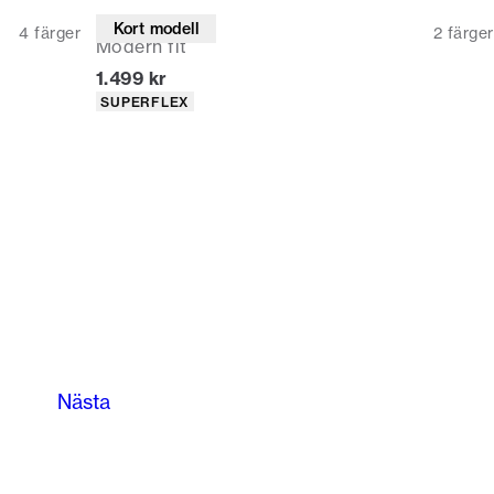
Kostymbyxor
Kort modell
4
färger
2
färger
Modern fit
Nuvarande pris
1.499 kr
Produktattribut
SUPERFLEX
Nästa