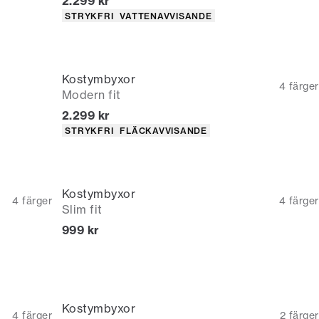
Nuvarande pris
2.299 kr
Produktattribut
STRYKFRI
VATTENAVVISANDE
Kostymbyxor
4
färger
Modern fit
Nuvarande pris
2.299 kr
Produktattribut
STRYKFRI
FLÄCKAVVISANDE
Kostymbyxor
4
färger
4
färger
Slim fit
Nuvarande pris
999 kr
Kostymbyxor
4
färger
2
färger