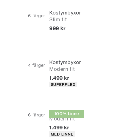
Kostymbyxor
6
färger
Slim fit
Nuvarande pris
999 kr
Kostymbyxor
4
färger
Modern fit
Nuvarande pris
1.499 kr
Produktattribut
SUPERFLEX
Kostymbyxor
100% Linne
6
färger
Modern fit
Nuvarande pris
1.499 kr
Produktattribut
MED LINNE