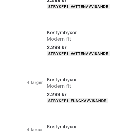
Nuvarande pris
2.299 kr
Produktattribut
STRYKFRI
VATTENAVVISANDE
Kostymbyxor
Modern fit
Nuvarande pris
2.299 kr
Produktattribut
STRYKFRI
VATTENAVVISANDE
Kostymbyxor
4
färger
Modern fit
Nuvarande pris
2.299 kr
Produktattribut
STRYKFRI
FLÄCKAVVISANDE
Kostymbyxor
4
färger