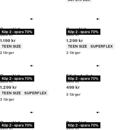
Overshirt
Overshirt
Köp 2 - spara 70%
Köp 2 - spara 70%
Slim fit
Slim fit
Nuvarande pris
Nuvarande pris
1.199 kr
1.299 kr
Produktattribut
Produktattribut
TEEN SIZE
TEEN SIZE
SUPERFLEX
2
färger
3
färger
Overshirt
Stickad väst
Köp 2 - spara 70%
Köp 2 - spara 70%
Slim fit
Slim fit
Nuvarande pris
Nuvarande pris
1.299 kr
499 kr
Produktattribut
TEEN SIZE
SUPERFLEX
3
färger
3
färger
Overshirt
Overshirt
Köp 2 - spara 70%
Köp 2 - spara 70%
Slim fit
Slim fit