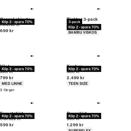
Casual skjorta
Tights | 3-pack
Köp 2 - spara 70%
3-pack
Relaxed fit
Nuvarande pris
399 kr
Köp 2 - spara 70%
Nuvarande pris
699 kr
Produktattribut
BAMBU VISKOS
Väst
Kostym
Köp 2 - spara 70%
Köp 2 - spara 70%
Slim fit
Slim fit
Nuvarande pris
Nuvarande pris
799 kr
2.499 kr
Produktattribut
Produktattribut
MED LINNE
TEEN SIZE
3
färger
Sweatshirt
Overshirt
Köp 2 - spara 70%
Köp 2 - spara 70%
Oversize fit
Slim fit
Nuvarande pris
Nuvarande pris
599 kr
1.299 kr
Produktattribut
SUPERFLEX