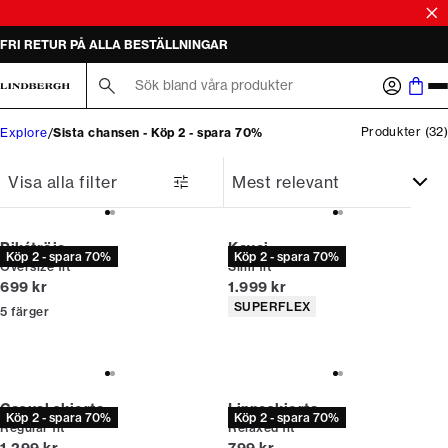
FRI RETUR PÅ ALLA BESTÄLLNINGAR
Sök här...
Produkter
(
32
)
Explore
Sista chansen - Köp 2 - spara 70%
Visa alla filter
Pikétröja
Kavaj
Köp 2 - spara 70%
Köp 2 - spara 70%
Oversize fit
Slim fit
Nuvarande pris
Nuvarande pris
699 kr
1.999 kr
Produktattribut
SUPERFLEX
5
färger
Casual skjorta
Linneskjorta
Köp 2 - spara 70%
Köp 2 - spara 70%
Regular fit
Relaxed fit
Nuvarande pris
Nuvarande pris