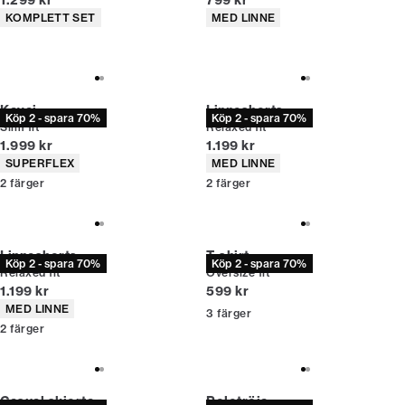
1.299 kr
799 kr
Produktattribut
Produktattribut
KOMPLETT SET
MED LINNE
Kavaj
Linneshorts
Köp 2 - spara 70%
Köp 2 - spara 70%
Slim fit
Relaxed fit
Nuvarande pris
Nuvarande pris
1.999 kr
1.199 kr
Produktattribut
Produktattribut
SUPERFLEX
MED LINNE
2
färger
2
färger
Linneshorts
T-shirt
Köp 2 - spara 70%
Köp 2 - spara 70%
Relaxed fit
Oversize fit
Nuvarande pris
Nuvarande pris
1.199 kr
599 kr
Produktattribut
MED LINNE
3
färger
2
färger
Casual skjorta
Polotröja