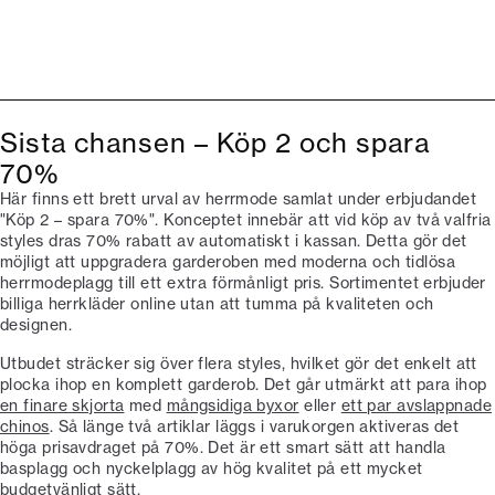
Sista chansen – Köp 2 och spara
70%
Här finns ett brett urval av herrmode samlat under erbjudandet
"Köp 2 – spara 70%". Konceptet innebär att vid köp av två valfria
styles dras 70% rabatt av automatiskt i kassan. Detta gör det
möjligt att uppgradera garderoben med moderna och tidlösa
herrmodeplagg till ett extra förmånligt pris. Sortimentet erbjuder
billiga herrkläder online utan att tumma på kvaliteten och
designen.
Utbudet sträcker sig över flera styles, hvilket gör det enkelt att
plocka ihop en komplett garderob. Det går utmärkt att para ihop
en finare skjorta
med
mångsidiga byxor
eller
ett par avslappnade
chinos
. Så länge två artiklar läggs i varukorgen aktiveras det
höga prisavdraget på 70%. Det är ett smart sätt att handla
basplagg och nyckelplagg av hög kvalitet på ett mycket
budgetvänligt sätt.