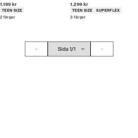
Nuvarande pris
Nuvarande pris
1.199 kr
1.299 kr
Produktattribut
Produktattribut
TEEN SIZE
TEEN SIZE
SUPERFLEX
2
färger
3
färger