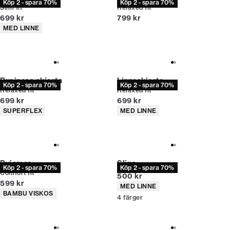
Köp 2 - spara 70%
Köp 2 - spara 70%
Slim fit
Relaxed fit
Nuvarande pris
Nuvarande pris
699 kr
799 kr
Produktattribut
MED LINNE
Business skjorta
Linneskjorta
Köp 2 - spara 70%
Köp 2 - spara 70%
Relaxed fit
Relaxed fit
Nuvarande pris
Nuvarande pris
699 kr
699 kr
Produktattribut
Produktattribut
SUPERFLEX
MED LINNE
Pyjamas
Slips
Köp 2 - spara 70%
Köp 2 - spara 70%
Comfort fit
Nuvarande pris
500 kr
Nuvarande pris
599 kr
Produktattribut
MED LINNE
Produktattribut
BAMBU VISKOS
4
färger