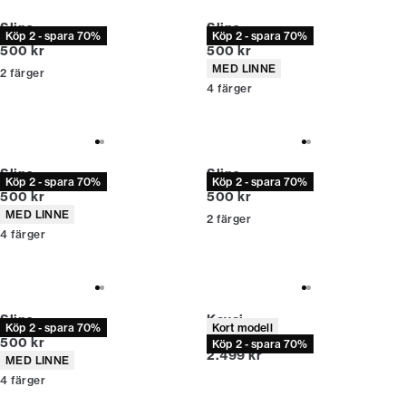
Slips
Slips
Köp 2 - spara 70%
Köp 2 - spara 70%
Nuvarande pris
Nuvarande pris
500 kr
500 kr
Produktattribut
MED LINNE
2
färger
4
färger
Slips
Slips
Köp 2 - spara 70%
Köp 2 - spara 70%
Nuvarande pris
Nuvarande pris
500 kr
500 kr
Produktattribut
MED LINNE
2
färger
4
färger
Slips
Kavaj
Köp 2 - spara 70%
Kort modell
Modern fit
Nuvarande pris
500 kr
Köp 2 - spara 70%
Nuvarande pris
2.499 kr
Produktattribut
MED LINNE
4
färger