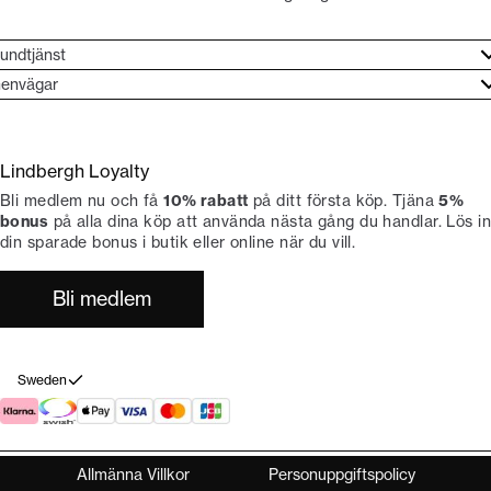
undtjänst
undtjänst
envägar
ories
ontakt
rand etos
eturnera
Lindbergh Loyalty
li Lindbergh-ambassadör
ngra köp
Bli medlem nu och få
10% rabatt
på ditt första köp. Tjäna
5%
okumentation
tiker
bonus
på alla dina köp att använda nästa gång du handlar. Lös in
din sparade bonus i butik eller online när du vill.
Bli medlem
Sweden
Allmänna Villkor
Personuppgiftspolicy