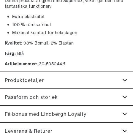
Denna produkt är gjord med Superflex, vilket ger den flera
fantastiska funktioner:
Extra elasticitet
100 % rörelsefrihet
Maximal komfort för hela dagen
Kvalitet:
98% Bomull, 2% Elastan
Färg:
Blå
Artikelnummer:
30-505044B
Produktdetaljer
Det finns två passpoalerade bakfickor med knappar.
Passform och storlek
Gylf med dragkedja.
Gjorda med Superflex vilket ger extra elasticitet och
Fit:
Slim fit
Få bonus med Lindbergh Loyalty
komfort.
Produkten är liten i storleken, så vi rekommenderar att gå
Det finns två sidofickor.
upp en storlek., Tight passform som sitter åt från höfterna
Registrera dig gratis för Lindbergh Loyalty.
Leverans & Returer