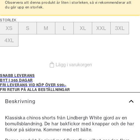
Observera att denna produkt är liten i storleken, så vi rekommenderar att
du går upp en storlek.
STORLEK
XS
S
M
L
XL
XXL
3XL
4XL
Lägg i varukorgen
SNABB LEVERANS
BYT I 365 DAGAR
FRI LEVERANS VID KÖP ÖVER 599:-
FRI RETUR PÅ ALLA BESTÄLLNINGAR
Beskrivning
Klassiska chinos shorts från Lindbergh White gjord av en
bomullsblandning. De har bakfickor med knappar och de har
fickor på sidorna. Kommer med ett bälte.