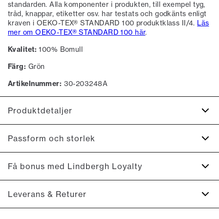
standarden. Alla komponenter i produkten, till exempel tyg,
tråd, knappar, etiketter osv. har testats och godkänts enligt
kraven i OEKO-TEX® STANDARD 100 produktklass II/4.
Läs
mer om OEKO-TEX® STANDARD 100 här
.
Kvalitet:
100% Bomull
Färg:
Grön
Artikelnummer:
30-203248A
Produktdetaljer
Skjortan har en button-down krage.
Passform och storlek
Manschetten har två knappar för justering av storleken.
Tilverkad av 100% bomull sammet.
Fit:
Relaxed fit
Få bonus med Lindbergh Loyalty
Certifierad med OEKO-TEX® STANDARD 100.
Åtsittande passform som sitter mjukt utan att vara tight
Logga längst ned på vänster sida.
Registrera dig gratis för Lindbergh Loyalty.
Leverans & Returer
Model:
Modellen är 185 cm lång och har ett bröstmått på
Produktnr.: 30-203248A
100 cm., Modellen bär storlek M.
10 % rabatt på din första beställning *