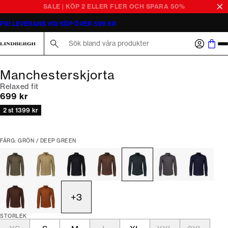
SALE | KÖP 2 ELLER FLER OCH SPARA 50%
FRI LEVERANS VID KÖP ÖVER 599 KR
Sök här...
Manchesterskjorta
Relaxed fit
Nuvarande pris
699 kr
2 st 1399 kr
FÄRG: GRÖN / DEEP GREEN
+
3
STORLEK