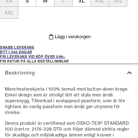
XS
S
M
L
XL
XXL
3XL
4XL
Lägg i varukorgen
SNABB LEVERANS
BYT I 365 DAGAR
FRI LEVERANS VID KÖP ÖVER 599:-
FRI RETUR PÅ ALLA BESTÄLLNINGAR
Beskrivning
Manchesterskjorta i 100% bomull med button-down krage.
Enkel design som är otroligt lätt att styla men ändå
supersnygg. Tillverkad i avslappnad passform, som är lite
tightare än vanlig passform men ändå ger utrymme för
rörelse.
Denna produkt är certifierad som OEKO-TEX® STANDARD
100 (cert.nr. 2176-328 DTI) och följer därmed strikta regler
för skadliga och miljöskadliga ämnen enligt kraven i