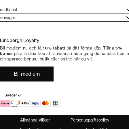
undtjänst
undtjänst
envägar
ories
ontakt
rand etos
eturnera
Lindbergh Loyalty
li Lindbergh-ambassadör
ngra köp
Bli medlem nu och få
10% rabatt
på ditt första köp. Tjäna
5%
okumentation
tiker
bonus
på alla dina köp att använda nästa gång du handlar. Lös in
din sparade bonus i butik eller online när du vill.
Bli medlem
Sweden
Allmänna Villkor
Personuppgiftspolicy