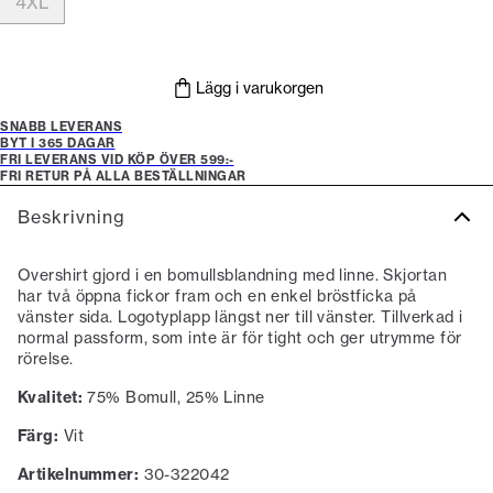
4XL
Lägg i varukorgen
SNABB LEVERANS
BYT I 365 DAGAR
FRI LEVERANS VID KÖP ÖVER 599:-
FRI RETUR PÅ ALLA BESTÄLLNINGAR
Beskrivning
Overshirt gjord i en bomullsblandning med linne. Skjortan
har två öppna fickor fram och en enkel bröstficka på
vänster sida. Logotyplapp längst ner till vänster. Tillverkad i
normal passform, som inte är för tight och ger utrymme för
rörelse.
Kvalitet:
75% Bomull, 25% Linne
Färg:
Vit
Artikelnummer:
30-322042