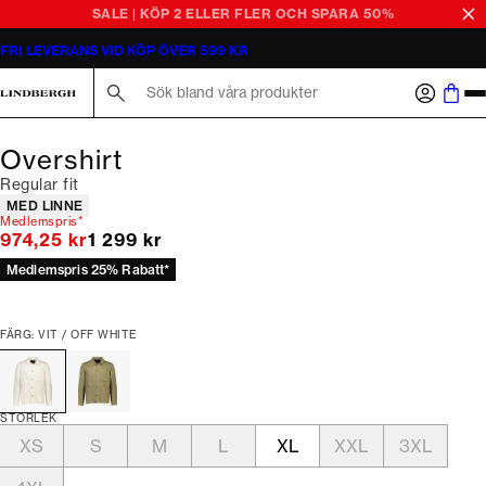
SALE | KÖP 2 ELLER FLER OCH SPARA 50%
FRI LEVERANS VID KÖP ÖVER 599 KR
Sök här...
Overshirt
Regular fit
Produktattribut
MED LINNE
Medlemspris*
Originalpris
974,25 kr
1 299 kr
Medlemspris 25% Rabatt*
FÄRG: VIT / OFF WHITE
STORLEK
XS
S
M
L
XL
XXL
3XL