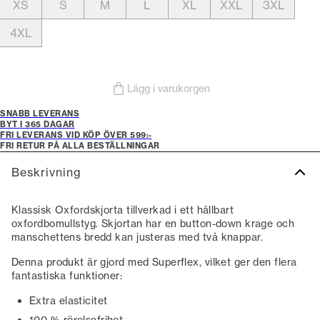
XS
S
M
L
XL
XXL
3XL
4XL
Lägg i varukorgen
SNABB LEVERANS
BYT I 365 DAGAR
FRI LEVERANS VID KÖP ÖVER 599:-
FRI RETUR PÅ ALLA BESTÄLLNINGAR
Beskrivning
Klassisk Oxfordskjorta tillverkad i ett hållbart
oxfordbomullstyg. Skjortan har en button-down krage och
manschettens bredd kan justeras med två knappar.
Denna produkt är gjord med Superflex, vilket ger den flera
fantastiska funktioner:
Extra elasticitet