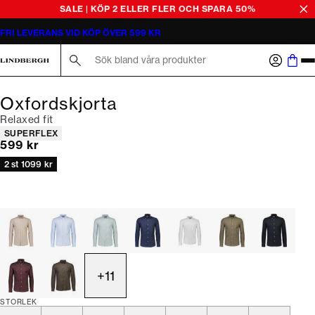
SALE | KÖP 2 ELLER FLER OCH SPARA 50%
FRI LEVERANS VID KÖP ÖVER 599 KR
Sök här...
Oxfordskjorta
Relaxed fit
Produktattribut
SUPERFLEX
Nuvarande pris
599 kr
2 st 1099 kr
+
11
STORLEK