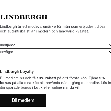
Lindbergh är ett modevarumärke för män som erbjuder tidlösa
och autentiska stilar i modern och långvarig kvalitet.
undtjänst
undtjänst
envägar
ories
ontakt
rand etos
eturnera
Lindbergh Loyalty
li Lindbergh-ambassadör
ngra köp
Bli medlem nu och få
10% rabatt
på ditt första köp. Tjäna
5%
okumentation
tiker
bonus
på alla dina köp att använda nästa gång du handlar. Lös in
din sparade bonus i butik eller online när du vill.
Bli medlem