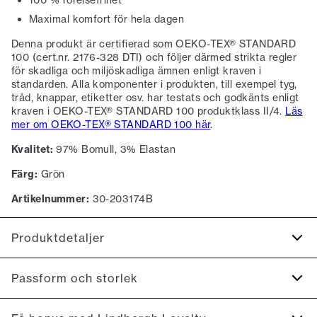
100 % rörelsefrihet
Maximal komfort för hela dagen
Denna produkt är certifierad som OEKO-TEX® STANDARD
100 (cert.nr. 2176-328 DTI) och följer därmed strikta regler
för skadliga och miljöskadliga ämnen enligt kraven i
standarden. Alla komponenter i produkten, till exempel tyg,
tråd, knappar, etiketter osv. har testats och godkänts enligt
kraven i OEKO-TEX® STANDARD 100 produktklass II/4.
Läs
mer om OEKO-TEX® STANDARD 100 här
.
Kvalitet:
97% Bomull, 3% Elastan
Färg:
Grön
Artikelnummer:
30-203174B
Produktdetaljer
Certifierad med OEKO-TEX® STANDARD 100.
Passform och storlek
Gjorda med Superflex vilket ger extra elasticitet och
komfort.
Fit:
Relaxed fit