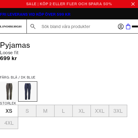
SALE | KÖP 2 ELLER FLER OCH SPARA 50%
FRI LEVERANS VID KÖP ÖVER 599 KR
Sök här...
Pyjamas
Loose fit
Nuvarande pris
699 kr
FÄRG: BLÅ / DK BLUE
STORLEK
XS
S
M
L
XL
XXL
3XL
4XL