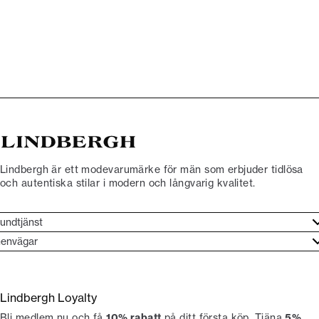
Lindbergh är ett modevarumärke för män som erbjuder tidlösa
och autentiska stilar i modern och långvarig kvalitet.
undtjänst
undtjänst
envägar
ories
ontakt
rand etos
eturnera
Lindbergh Loyalty
li Lindbergh-ambassadör
ngra köp
Bli medlem nu och få
10% rabatt
på ditt första köp. Tjäna
5%