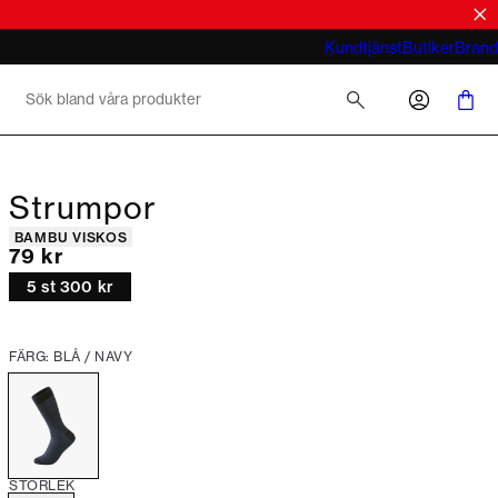
tröjor
look
Vad menar du med business casual för
Kundtjänst
Butiker
Brand
män 2026
Strumpor
Produktattribut
BAMBU VISKOS
Nuvarande pris
79 kr
5 st 300 kr
FÄRG: BLÅ / NAVY
STORLEK