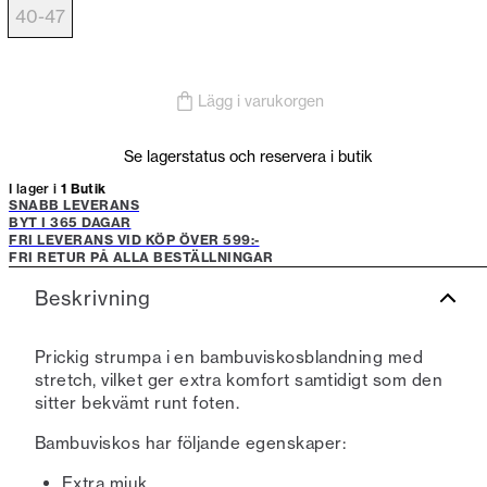
40-47
Lägg i varukorgen
Se lagerstatus och reservera i butik
I lager i
1 Butik
SNABB LEVERANS
BYT I 365 DAGAR
FRI LEVERANS VID KÖP ÖVER 599:-
FRI RETUR PÅ ALLA BESTÄLLNINGAR
Beskrivning
Prickig strumpa i en bambuviskosblandning med
stretch, vilket ger extra komfort samtidigt som den
sitter bekvämt runt foten.
Bambuviskos har följande egenskaper:
Extra mjuk