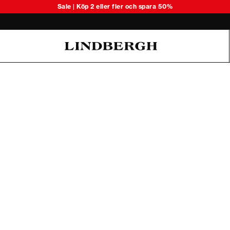
Upptäck säsongens lätta stickade 
Sale | Köp 2 eller fler och spara 50%
Oliver Koch Hansen Summer 26