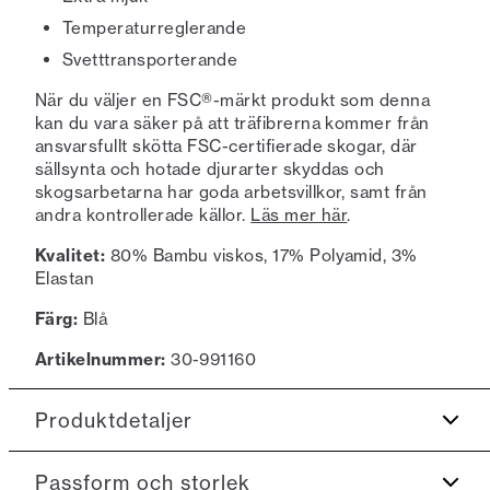
Temperaturreglerande
Svetttransporterande
När du väljer en FSC®-märkt produkt som denna
kan du vara säker på att träfibrerna kommer från
ansvarsfullt skötta FSC-certifierade skogar, där
sällsynta och hotade djurarter skyddas och
skogsarbetarna har goda arbetsvillkor, samt från
andra kontrollerade källor.
Läs mer här
.
Kvalitet:
80% Bambu viskos, 17% Polyamid, 3%
Elastan
Färg:
Blå
Artikelnummer:
30-991160
Produktdetaljer
Gjord av en bambu viskoskvalité vilket är
Passform och storlek