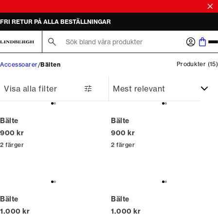
SALE | KÖP 2 ELLER FLER OCH SPARA 50%
FRI RETUR PÅ ALLA BESTÄLLNINGAR
Sök här...
Produkter
(
15
)
Accessoarer
Bälten
Visa alla filter
Bälte
Bälte
Nuvarande pris
Nuvarande pris
900 kr
900 kr
2
färger
2
färger
Bälte
Bälte
Nuvarande pris
Nuvarande pris
1.000 kr
1.000 kr