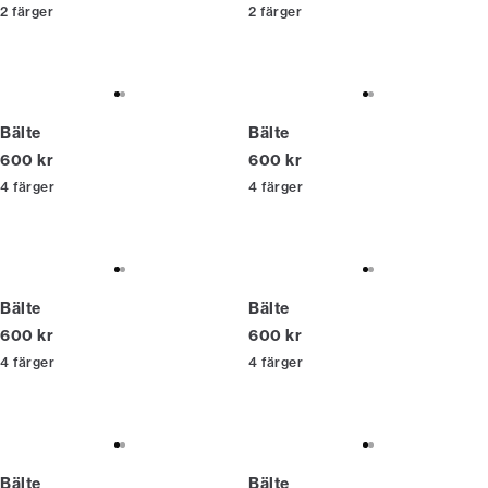
2
färger
2
färger
Bälte
Bälte
Nuvarande pris
Nuvarande pris
600 kr
600 kr
4
färger
4
färger
Bälte
Bälte
Nuvarande pris
Nuvarande pris
600 kr
600 kr
4
färger
4
färger
Bälte
Bälte