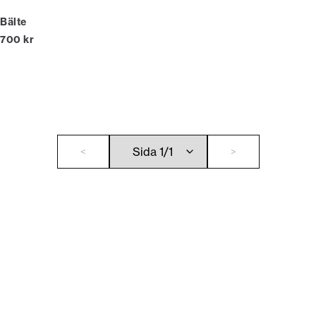
Bälte
Nuvarande pris
700 kr