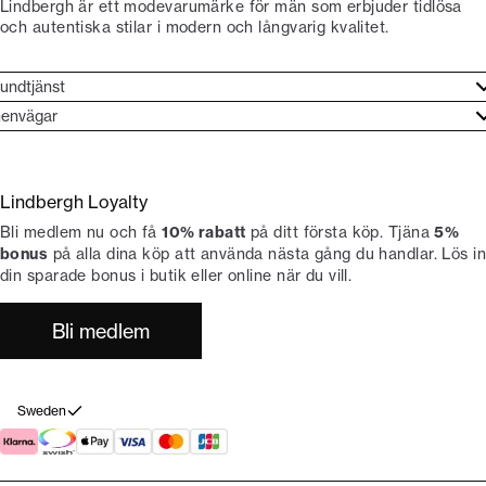
Lindbergh är ett modevarumärke för män som erbjuder tidlösa
och autentiska stilar i modern och långvarig kvalitet.
undtjänst
undtjänst
envägar
ories
ontakt
rand etos
eturnera
Lindbergh Loyalty
li Lindbergh-ambassadör
ngra köp
Bli medlem nu och få
10% rabatt
på ditt första köp. Tjäna
5%
okumentation
tiker
bonus
på alla dina köp att använda nästa gång du handlar. Lös in
din sparade bonus i butik eller online när du vill.
Bli medlem
Sweden