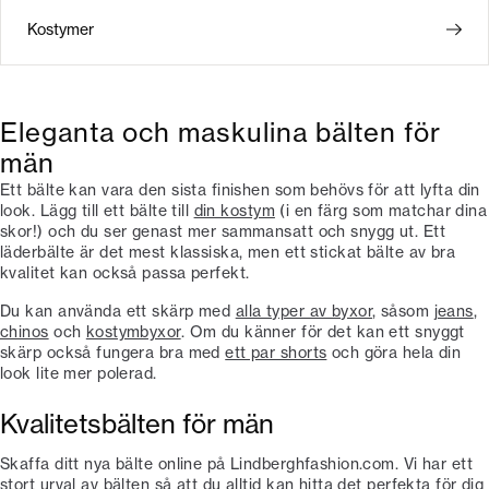
Kostymer
Eleganta och maskulina bälten för
män
Ett bälte kan vara den sista finishen som behövs för att lyfta din
look. Lägg till ett bälte till
din kostym
(i en färg som matchar dina
skor!) och du ser genast mer sammansatt och snygg ut. Ett
läderbälte är det mest klassiska, men ett stickat bälte av bra
kvalitet kan också passa perfekt.
Du kan använda ett skärp med
alla typer av byxor
, såsom
jeans
,
chinos
och
kostymbyxor
. Om du känner för det kan ett snyggt
skärp också fungera bra med
ett par shorts
och göra hela din
look lite mer polerad.
Kvalitetsbälten för män
Skaffa ditt nya bälte online på Lindberghfashion.com. Vi har ett
stort urval av bälten så att du alltid kan hitta det perfekta för dig