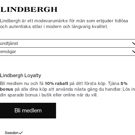
Lindbergh är ett modevarumärke för män som erbjuder tidlösa
och autentiska stilar i modern och långvarig kvalitet.
undtjänst
undtjänst
envägar
ories
ontakt
rand etos
eturnera
Lindbergh Loyalty
li Lindbergh-ambassadör
ngra köp
Bli medlem nu och få
10% rabatt
på ditt första köp. Tjäna
5%
okumentation
tiker
bonus
på alla dina köp att använda nästa gång du handlar. Lös in
din sparade bonus i butik eller online när du vill.
Bli medlem
Sweden