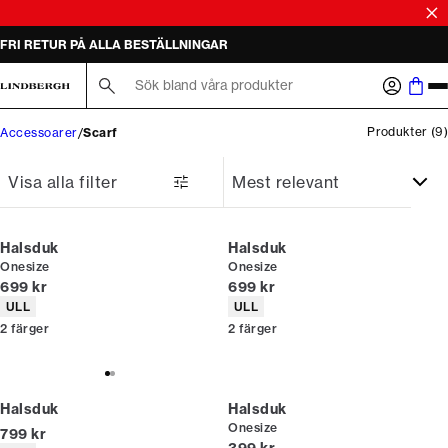
FRI RETUR PÅ ALLA BESTÄLLNINGAR
Sök här...
Produkter
(
9
)
Accessoarer
Scarf
Visa alla filter
Halsduk
Halsduk
Onesize
Onesize
Nuvarande pris
Nuvarande pris
699 kr
699 kr
Produktattribut
Produktattribut
ULL
ULL
2
färger
2
färger
Halsduk
Halsduk
Onesize
Nuvarande pris
799 kr
Nuvarande pris