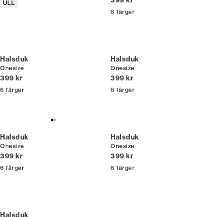
399 kr
Produktattribut
ULL
6
färger
Halsduk
Halsduk
Onesize
Onesize
Nuvarande pris
Nuvarande pris
399 kr
399 kr
6
färger
6
färger
Halsduk
Halsduk
Onesize
Onesize
Nuvarande pris
Nuvarande pris
399 kr
399 kr
6
färger
6
färger
Halsduk