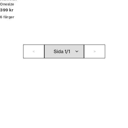
Onesize
Nuvarande pris
399 kr
6
färger