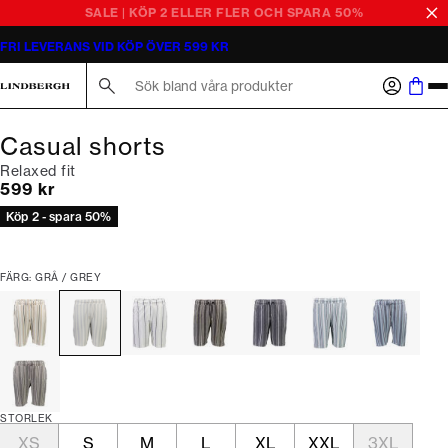
SALE | KÖP 2 ELLER FLER OCH SPARA 50%
FRI LEVERANS VID KÖP ÖVER 599 KR
Sök här...
Casual shorts
Relaxed fit
Nuvarande pris
599 kr
Köp 2 - spara 50%
FÄRG: GRÅ / GREY
STORLEK
XS
S
M
L
XL
XXL
3XL