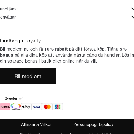
undtjänst
undtjänst
envägar
ories
ontakt
rand etos
eturnera
Lindbergh Loyalty
li Lindbergh-ambassadör
ngra köp
Bli medlem nu och få
10% rabatt
på ditt första köp. Tjäna
5%
okumentation
tiker
bonus
på alla dina köp att använda nästa gång du handlar. Lös in
din sparade bonus i butik eller online när du vill.
Bli medlem
Sweden
Allmänna Villkor
Personuppgiftspolicy