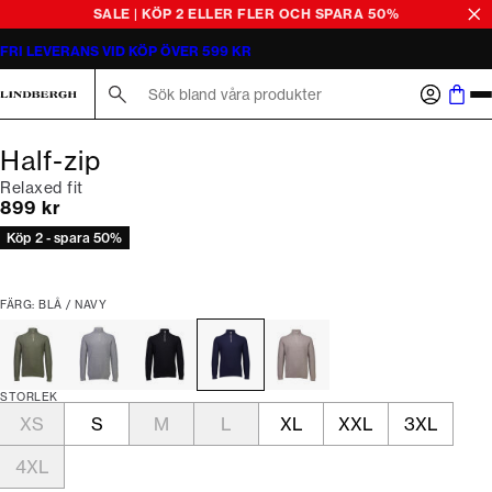
SALE | KÖP 2 ELLER FLER OCH SPARA 50%
FRI LEVERANS VID KÖP ÖVER 599 KR
Sök här...
Half-zip
Relaxed fit
Nuvarande pris
899 kr
Köp 2 - spara 50%
FÄRG: BLÅ / NAVY
STORLEK
XS
S
M
L
XL
XXL
3XL
4XL