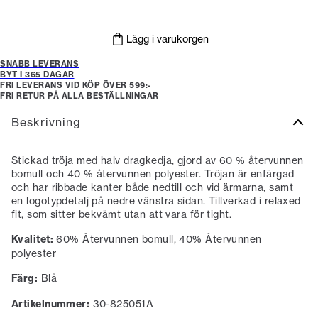
Lägg i varukorgen
SNABB LEVERANS
BYT I 365 DAGAR
FRI LEVERANS VID KÖP ÖVER 599:-
FRI RETUR PÅ ALLA BESTÄLLNINGAR
Beskrivning
Stickad tröja med halv dragkedja, gjord av 60 % återvunnen
bomull och 40 % återvunnen polyester. Tröjan är enfärgad
och har ribbade kanter både nedtill och vid ärmarna, samt
en logotypdetalj på nedre vänstra sidan. Tillverkad i relaxed
fit, som sitter bekvämt utan att vara för tight.
Kvalitet:
60% Återvunnen bomull, 40% Återvunnen
polyester
Färg:
Blå
Artikelnummer:
30-825051A