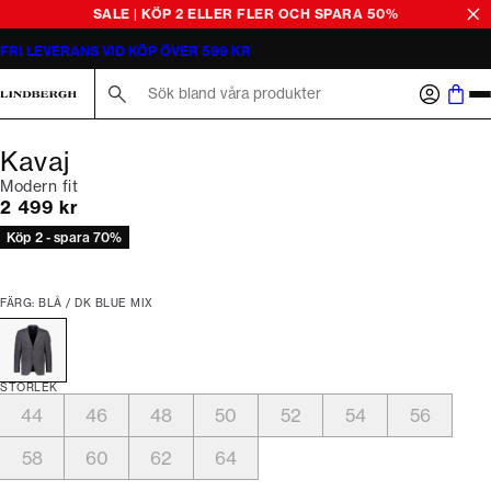
SALE | KÖP 2 ELLER FLER OCH SPARA 50%
FRI LEVERANS VID KÖP ÖVER 599 KR
Sök här...
Kavaj
Modern fit
Nuvarande pris
2 499 kr
Köp 2 - spara 70%
FÄRG: BLÅ / DK BLUE MIX
STORLEK
44
46
48
50
52
54
56
58
60
62
64