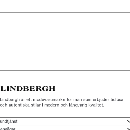
Lindbergh är ett modevarumärke för män som erbjuder tidlösa
och autentiska stilar i modern och långvarig kvalitet.
undtjänst
undtjänst
envägar