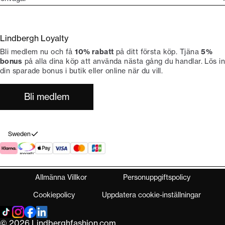
ories
ontakt
rand etos
eturnera
Lindbergh Loyalty
li Lindbergh-ambassadör
ngra köp
Bli medlem nu och få
10% rabatt
på ditt första köp. Tjäna
5%
okumentation
tiker
bonus
på alla dina köp att använda nästa gång du handlar. Lös in
din sparade bonus i butik eller online när du vill.
Bli medlem
Sweden
Allmänna Villkor
Personuppgiftspolicy
Cookiepolicy
Uppdatera cookie-inställningar
© 2026 Lindberghfashion.com