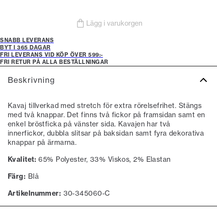
Lägg i varukorgen
SNABB LEVERANS
BYT I 365 DAGAR
FRI LEVERANS VID KÖP ÖVER 599:-
FRI RETUR PÅ ALLA BESTÄLLNINGAR
Beskrivning
Kavaj tillverkad med stretch för extra rörelsefrihet. Stängs
med två knappar. Det finns två fickor på framsidan samt en
enkel bröstficka på vänster sida. Kavajen har två
innerfickor, dubbla slitsar på baksidan samt fyra dekorativa
knappar på ärmarna.
Kvalitet:
65% Polyester, 33% Viskos, 2% Elastan
Färg:
Blå
Artikelnummer:
30-345060-C