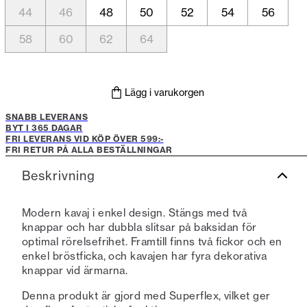
44
46
48
50
52
54
56
58
60
62
64
Lägg i varukorgen
SNABB LEVERANS
BYT I 365 DAGAR
FRI LEVERANS VID KÖP ÖVER 599:-
FRI RETUR PÅ ALLA BESTÄLLNINGAR
Beskrivning
Modern kavaj i enkel design. Stängs med två
knappar och har dubbla slitsar på baksidan för
optimal rörelsefrihet. Framtill finns två fickor och en
enkel bröstficka, och kavajen har fyra dekorativa
knappar vid ärmarna.
Denna produkt är gjord med Superflex, vilket ger