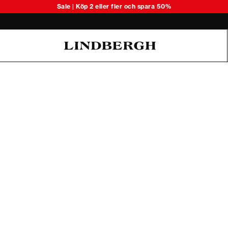
Upptäck säsongens lätta stickade 
Sale | Köp 2 eller fler och spara 50%
Oliver Koch Hansen Summer 26