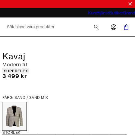
tröjor
look
Vad menar du med business casual för
Kundtjänst
Butiker
Brand
män 2026
Kavaj
Modern fit
Produktattribut
SUPERFLEX
Nuvarande pris
3 499 kr
FÄRG: SAND / SAND MIX
STORLEK