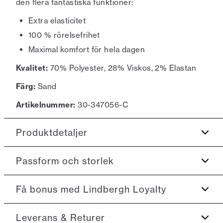
den flera fantastiska funktioner:
Extra elasticitet
100 % rörelsefrihet
Maximal komfort för hela dagen
Kvalitet:
70% Polyester, 28% Viskos, 2% Elastan
Färg:
Sand
Artikelnummer:
30-347056-C
Produktdetaljer
Dubbel slits.
Passform och storlek
Två passpoalerade innerfickor.
Fit:
Modern fit
Få bonus med Lindbergh Loyalty
Fyra knappar vid ärmen.
Gjorda med Superflex vilket ger extra elasticitet
Skräddarsydd passform som ändå ger utrymme för
och komfort.
Registrera dig gratis för Lindbergh Loyalty.
Leverans & Returer
rörelse