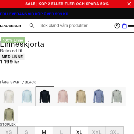
SALE | KÖP 2 ELLER FLER OCH SPARA 50%
FRI LEVERANS VID KÖP ÖVER 599 KR
Sök här...
100% Linne
Linneskjorta
Relaxed fit
Produktattribut
MED LINNE
Nuvarande pris
1 199 kr
FÄRG: SVART / BLACK
STORLEK
XS
S
M
L
XL
XXL
3XL