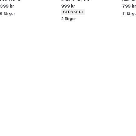
Nuvarande pris
Nuvarande pris
Nuvar
399 kr
999 kr
799 k
Produktattribut
STRYKFRI
6
färger
11
färg
2
färger