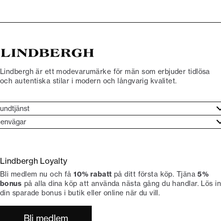
Lindbergh är ett modevarumärke för män som erbjuder tidlösa
och autentiska stilar i modern och långvarig kvalitet.
undtjänst
undtjänst
envägar
ories
ontakt
rand etos
eturnera
Lindbergh Loyalty
li Lindbergh-ambassadör
ngra köp
Bli medlem nu och få
10% rabatt
på ditt första köp. Tjäna
5%
okumentation
tiker
bonus
på alla dina köp att använda nästa gång du handlar. Lös in
din sparade bonus i butik eller online när du vill.
Bli medlem