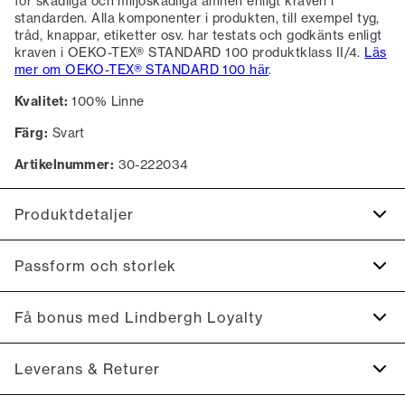
för skadliga och miljöskadliga ämnen enligt kraven i
standarden. Alla komponenter i produkten, till exempel tyg,
tråd, knappar, etiketter osv. har testats och godkänts enligt
kraven i OEKO-TEX® STANDARD 100 produktklass II/4.
Läs
mer om OEKO-TEX® STANDARD 100 här
.
Kvalitet:
100% Linne
Färg:
Svart
Artikelnummer:
30-222034
Produktdetaljer
Manschetten har två knappar för justering av storleken.
Passform och storlek
Skjortan har en button-down krage.
Ficka på vänster bröst.
Fit:
Relaxed fit
Få bonus med Lindbergh Loyalty
Fremstillet i 100% linne.
Normal i storleken. Vi rekommenderar att du väljer din
Produktnr.: 30-222034
normala storlek., Åtsittande passform som sitter mjukt utan
Registrera dig gratis för Lindbergh Loyalty.
Leverans & Returer
att vara tight
10 % rabatt på din första beställning *