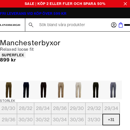
SALE | KÖP 2 ELLER FLER OCH SPARA 50%
FRI LEVERANS VID KÖP ÖVER 599 KR
Sök här...
Manchesterbyxor
Relaxed loose fit
Produktattribut
SUPERFLEX
Nuvarande pris
899 kr
STORLEK
28/30
28/32
28/34
28/36
29/30
29/32
29/34
29/36
30/30
30/32
30/34
30/36
31/30
+
31