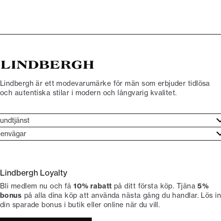
Lindbergh är ett modevarumärke för män som erbjuder tidlösa
och autentiska stilar i modern och långvarig kvalitet.
undtjänst
undtjänst
envägar
ories
ontakt
rand etos
eturnera
Lindbergh Loyalty
li Lindbergh-ambassadör
ngra köp
Bli medlem nu och få
10% rabatt
på ditt första köp. Tjäna
5%
okumentation
tiker
bonus
på alla dina köp att använda nästa gång du handlar. Lös in
din sparade bonus i butik eller online när du vill.