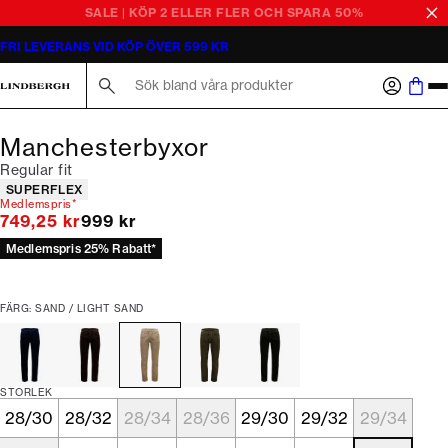
SALE | KÖP 2 ELLER FLER OCH SPARA 50%
FRI LEVERANS VID KÖP ÖVER 599 KR
Sök här...
Manchesterbyxor
Regular fit
Produktattribut
SUPERFLEX
Medlemspris*
Originalpris
749,25 kr
999 kr
Medlemspris 25% Rabatt*
FÄRG: SAND / LIGHT SAND
STORLEK
28/30
28/32
28/34
28/36
29/30
29/32
29/34