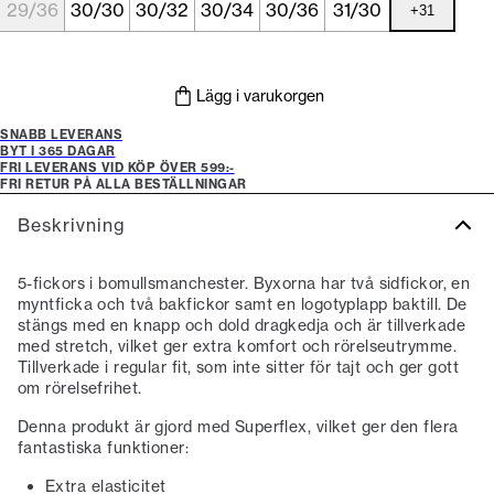
29/36
30/30
30/32
30/34
30/36
31/30
+
31
Lägg i varukorgen
SNABB LEVERANS
BYT I 365 DAGAR
FRI LEVERANS VID KÖP ÖVER 599:-
FRI RETUR PÅ ALLA BESTÄLLNINGAR
Beskrivning
5-fickors i bomullsmanchester. Byxorna har två sidfickor, en
myntficka och två bakfickor samt en logotyplapp baktill. De
stängs med en knapp och dold dragkedja och är tillverkade
med stretch, vilket ger extra komfort och rörelseutrymme.
Tillverkade i regular fit, som inte sitter för tajt och ger gott
om rörelsefrihet.
Denna produkt är gjord med Superflex, vilket ger den flera
fantastiska funktioner:
Extra elasticitet