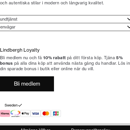
och autentiska stilar i modern och långvarig kvalitet.
undtjänst
undtjänst
envägar
ories
ontakt
rand etos
eturnera
Lindbergh Loyalty
li Lindbergh-ambassadör
ngra köp
Bli medlem nu och få
10% rabatt
på ditt första köp. Tjäna
5%
okumentation
tiker
bonus
på alla dina köp att använda nästa gång du handlar. Lös in
din sparade bonus i butik eller online när du vill.
Bli medlem
Sweden