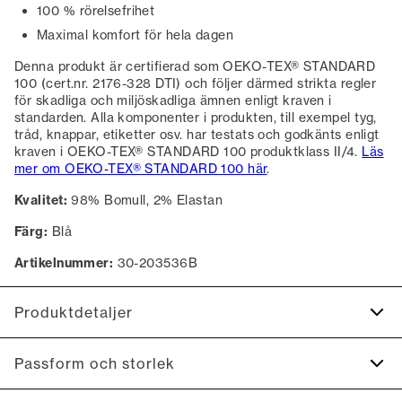
100 % rörelsefrihet
Maximal komfort för hela dagen
Denna produkt är certifierad som OEKO-TEX® STANDARD
100 (cert.nr. 2176-328 DTI) och följer därmed strikta regler
för skadliga och miljöskadliga ämnen enligt kraven i
standarden. Alla komponenter i produkten, till exempel tyg,
tråd, knappar, etiketter osv. har testats och godkänts enligt
kraven i OEKO-TEX® STANDARD 100 produktklass II/4.
Läs
mer om OEKO-TEX® STANDARD 100 här
.
Kvalitet:
98% Bomull, 2% Elastan
Färg:
Blå
Artikelnummer:
30-203536B
Produktdetaljer
Skjortan har en button-down krage.
Passform och storlek
Manschetten har två knappar för justering av storleken.