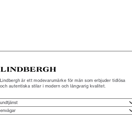
Lindbergh är ett modevarumärke för män som erbjuder tidlösa
och autentiska stilar i modern och långvarig kvalitet.
undtjänst
undtjänst
envägar
ories
ontakt
rand etos
eturnera