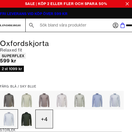
SALE | KÖP 2 ELLER FLER OCH SPARA 50%
FRI LEVERANS VID KÖP ÖVER 599 KR
Sök här...
Oxfordskjorta
Relaxed fit
Produktattribut
SUPERFLEX
Nuvarande pris
599 kr
2 st 1099 kr
FÄRG: BLÅ / SKY BLUE
+
4
STORLEK