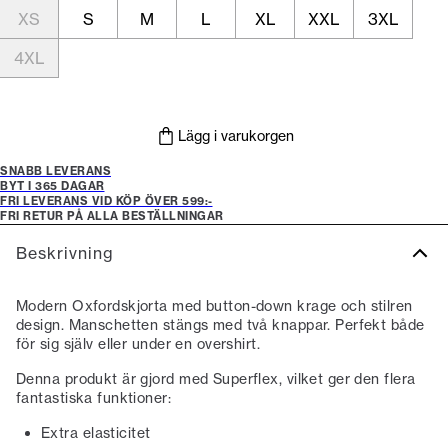
XS
S
M
L
XL
XXL
3XL
4XL
Lägg i varukorgen
SNABB LEVERANS
BYT I 365 DAGAR
FRI LEVERANS VID KÖP ÖVER 599:-
FRI RETUR PÅ ALLA BESTÄLLNINGAR
Beskrivning
Modern Oxfordskjorta med button-down krage och stilren
design. Manschetten stängs med två knappar. Perfekt både
för sig själv eller under en overshirt.
Denna produkt är gjord med Superflex, vilket ger den flera
fantastiska funktioner:
Extra elasticitet