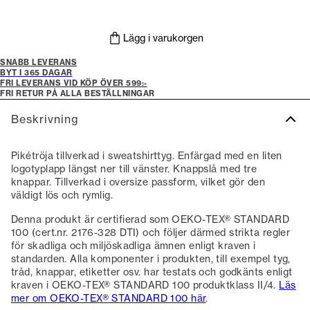
Lägg i varukorgen
SNABB LEVERANS
BYT I 365 DAGAR
FRI LEVERANS VID KÖP ÖVER 599:-
FRI RETUR PÅ ALLA BESTÄLLNINGAR
Beskrivning
Pikétröja tillverkad i sweatshirttyg. Enfärgad med en liten
logotyplapp längst ner till vänster. Knappslå med tre
knappar. Tillverkad i oversize passform, vilket gör den
väldigt lös och rymlig.
Denna produkt är certifierad som OEKO-TEX® STANDARD
100 (cert.nr. 2176-328 DTI) och följer därmed strikta regler
för skadliga och miljöskadliga ämnen enligt kraven i
standarden. Alla komponenter i produkten, till exempel tyg,
tråd, knappar, etiketter osv. har testats och godkänts enligt
kraven i OEKO-TEX® STANDARD 100 produktklass II/4.
Läs
mer om OEKO-TEX® STANDARD 100 här
.