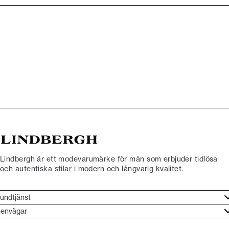
Lindbergh är ett modevarumärke för män som erbjuder tidlösa
och autentiska stilar i modern och långvarig kvalitet.
undtjänst
undtjänst
envägar
ories
ontakt