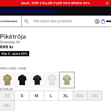
SALE | KÖP 2 ELLER FLER OCH SPARA 50%
FRI LEVERANS VID KÖP ÖVER 599 KR
Sök här...
Pikétröja
Oversize fit
Nuvarande pris
699 kr
Köp 2 - spara 50%
FÄRG: SAND / SAND
STORLEK
XS
S
M
L
XL
XXL
3XL
4XL