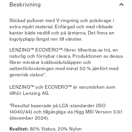
Beskrivning
Stickad pullover med V-ringning och polokrage i
extra mjukt material. Enfärgad och med ribbade
kanter både nedtill och på ärmarna. Det finns en
logotyplapp längst ner till vänster.
LENZING™ ECOVERO™-fibrer tillverkas av trä, en
naturlig och förnybar råvara. Produktionen av dessa
fibrer minskar koldioxidutsläppen och
vattenförbrukningen med minst 50 % jämfört med
generisk viskos*.
LENZING™ och ECOVERO™ är varumärken som
tillhör Lenzing AG.
*Resultat baserade på LCA-standarder (ISO
14040/44) och tillgängliga via Higg MSI Version 3.9.1
(december 2024).
Kvalitet:
80% Viskos, 20% Nylon