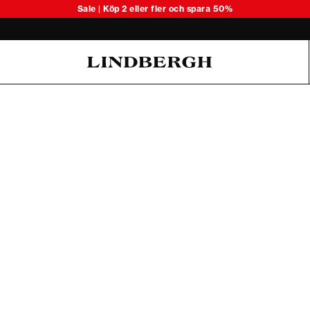
Upptäck våra kortärmade linneskjo
Sale | Köp 2 eller fler och spara 50%
Oliver Koch Hansen Summer 26