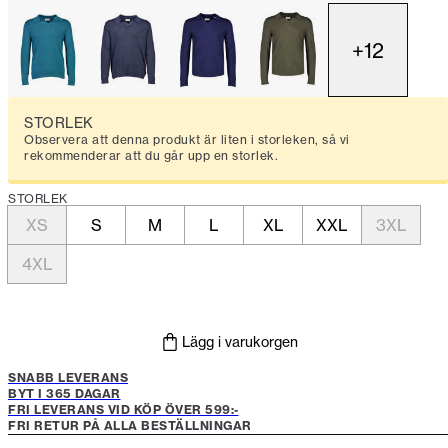
+
12
STORLEK
Observera att denna produkt är liten i storleken, så vi
rekommenderar att du går upp en storlek.
STORLEK
XS
S
M
L
XL
XXL
3XL
4XL
Lägg i varukorgen
SNABB LEVERANS
BYT I 365 DAGAR
FRI LEVERANS VID KÖP ÖVER 599:-
FRI RETUR PÅ ALLA BESTÄLLNINGAR