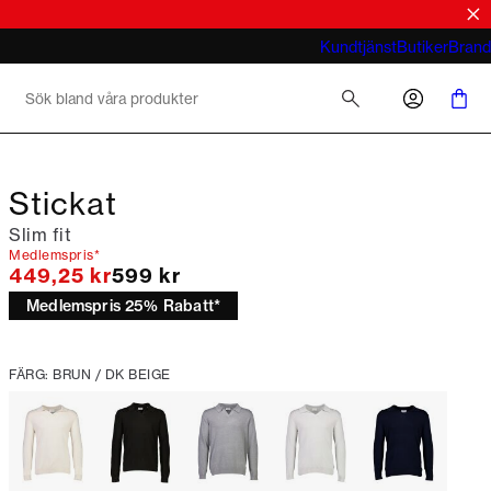
rtor
Cardigans för sommaren
Vad menar du med business casual för
Kundtjänst
Butiker
Brand
män 2026
Stickat
Slim fit
Medlemspris*
Originalpris
449,25 kr
599 kr
Medlemspris 25% Rabatt*
FÄRG: BRUN / DK BEIGE