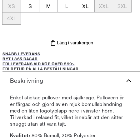
XS
S
M
L
XL
XXL
3XL
4XL
Lägg i varukorgen
SNABB LEVERANS
BYT I 365 DAGAR
FRI LEVERANS VID KÖP ÖVER 599:-
FRI RETUR PÅ ALLA BESTÄLLNINGAR
Beskrivning
Enkel stickad pullover med sjalkrage. Pullovern är
enfärgad och gjord av en mjuk bomullsblandning
med en liten logotyplapp nere i vänster hörn.
Tillverkad i relaxed fit, vilket innebär att den sitter
snuggt utan att vara tajt.
Kvalitet:
80% Bomull, 20% Polyester