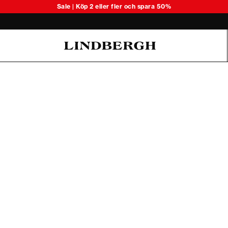
Upptäck säsongens lätta stickade 
Sale | Köp 2 eller fler och spara 50%
Oliver Koch Hansen Summer 26