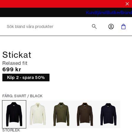
tröjor
look
Vad menar du med business casual för
Kundtjänst
Butiker
Brand
män 2026
Stickat
Relaxed fit
Nuvarande pris
699 kr
Köp 2 - spara 50%
FÄRG: SVART / BLACK
STORLEK