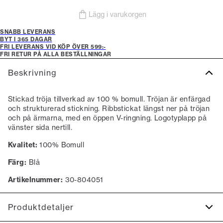
Lägg i varukorgen
SNABB LEVERANS
BYT I 365 DAGAR
FRI LEVERANS VID KÖP ÖVER 599:-
FRI RETUR PÅ ALLA BESTÄLLNINGAR
Beskrivning
Stickad tröja tillverkad av 100 % bomull. Tröjan är enfärgad
och strukturerad stickning. Ribbstickat längst ner på tröjan
och på ärmarna, med en öppen V-ringning. Logotyplapp på
vänster sida nertill.
Kvalitet:
100% Bomull
Färg:
Blå
Artikelnummer:
30-804051
Produktdetaljer