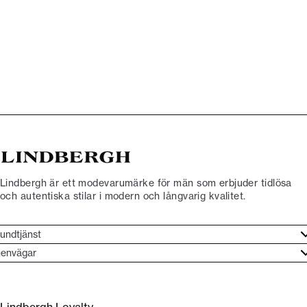
Lindbergh är ett modevarumärke för män som erbjuder tidlösa
och autentiska stilar i modern och långvarig kvalitet.
undtjänst
undtjänst
envägar
ories
ontakt
rand etos
eturnera