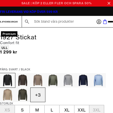
SALE | KÖP 2 ELLER FLER OCH SPARA 50%
FRI LEVERANS VID KÖP ÖVER 599 KR
Sök här...
Premium
1927 Stickat
Comfort fit
Produktattribut
ULL
Nuvarande pris
1 299 kr
FÄRG: SVART / BLACK
+
3
STORLEK
XS
S
M
L
XL
XXL
3XL