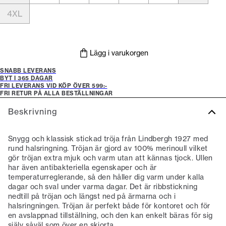
4XL
Lägg i varukorgen
SNABB LEVERANS
BYT I 365 DAGAR
FRI LEVERANS VID KÖP ÖVER 599:-
FRI RETUR PÅ ALLA BESTÄLLNINGAR
Beskrivning
Snygg och klassisk stickad tröja från Lindbergh 1927 med
rund halsringning. Tröjan är gjord av 100% merinoull vilket
gör tröjan extra mjuk och varm utan att kännas tjock. Ullen
har även antibakteriella egenskaper och är
temperaturreglerande, så den håller dig varm under kalla
dagar och sval under varma dagar. Det är ribbstickning
nedtill på tröjan och längst ned på ärmarna och i
halsringningen. Tröjan är perfekt både för kontoret och för
en avslappnad tillställning, och den kan enkelt bäras för sig
själv såväl som över en skjorta.