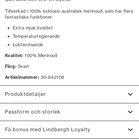
Tillverkad i 100% exklusiv australisk merinoull, som har flera
fantastiska funktioner:
Extra mjuk kvalitet
Temperaturreglerande
Luktavvisande
Kvalitet:
100% Merinoull
Färg:
Svart
Artikelnummer:
30-842108
Produktdetaljer
Tröjan är ribbstickad längst ned på ärmarna, på tröjans
Passform och storlek
nedre kant samt på kragen.
Anti-bakteriell behandling för att skydda mot lukt och
Fit:
Comfort fit
Få bonus med Lindbergh Loyalty
bakterier.