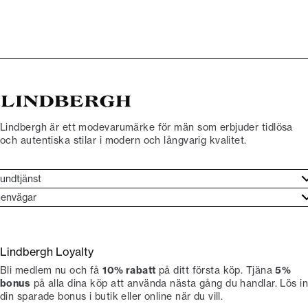
Lindbergh är ett modevarumärke för män som erbjuder tidlösa
och autentiska stilar i modern och långvarig kvalitet.
undtjänst
undtjänst
envägar
ories
ontakt
rand etos
eturnera
Lindbergh Loyalty
li Lindbergh-ambassadör
ngra köp
Bli medlem nu och få
10% rabatt
på ditt första köp. Tjäna
5%
okumentation
tiker
bonus
på alla dina köp att använda nästa gång du handlar. Lös in
din sparade bonus i butik eller online när du vill.