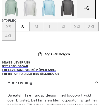
+
6
STORLEK
XS
S
M
L
XL
XXL
3XL
4XL
Lägg i varukorgen
SNABB LEVERANS
BYT I 365 DAGAR
FRI LEVERANS VID KÖP ÖVER 599:-
FRI RETUR PÅ ALLA BESTÄLLNINGAR
Beskrivning
Sweatshirt i enfärgad design med logotyp tryckt
över bröstet. Det finns en liten logopatch längst ner