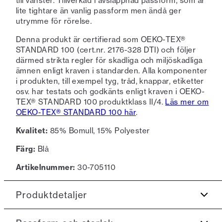
till vänster. Tillverkad i avslappnad passform, som är
lite tightare än vanlig passform men ändå ger
utrymme för rörelse.
Denna produkt är certifierad som OEKO-TEX®
STANDARD 100 (cert.nr. 2176-328 DTI) och följer
därmed strikta regler för skadliga och miljöskadliga
ämnen enligt kraven i standarden. Alla komponenter
i produkten, till exempel tyg, tråd, knappar, etiketter
osv. har testats och godkänts enligt kraven i OEKO-
TEX® STANDARD 100 produktklass II/4.
Läs mer om
OEKO-TEX® STANDARD 100 här
.
Kvalitet:
85% Bomull, 15% Polyester
Färg:
Blå
Artikelnummer:
30-705110
Produktdetaljer
Certifierad med OEKO-TEX® STANDARD 100.