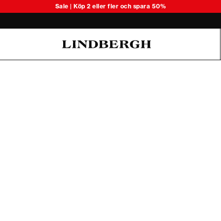
Upptäck säsongens lätta stickade 
Sale | Köp 2 eller fler och spara 50%
Oliver Koch Hansen Summer 26