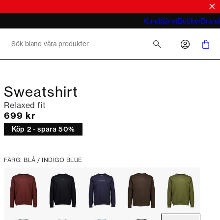
tröjor
look
Vad menar du med business casual för
Kundtjänst
Butiker
Brand
män 2026
Sweatshirt
Relaxed fit
Nuvarande pris
699 kr
Köp 2 - spara 50%
FÄRG: BLÅ / INDIGO BLUE