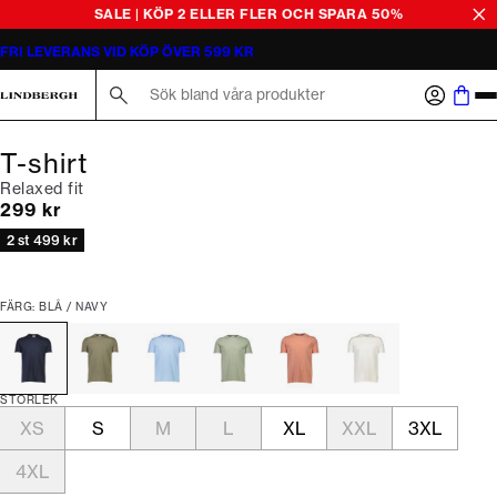
SALE | KÖP 2 ELLER FLER OCH SPARA 50%
FRI LEVERANS VID KÖP ÖVER 599 KR
Sök här...
T-shirt
Relaxed fit
Nuvarande pris
299 kr
2 st 499 kr
FÄRG: BLÅ / NAVY
STORLEK
XS
S
M
L
XL
XXL
3XL
4XL