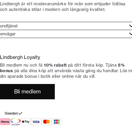
Lindbergh är ett modevarumärke för män som erbjuder tidlösa
och autentiska stilar i modern och långvarig kvalitet.
undtjänst
undtjänst
envägar
ories
ontakt
rand etos
eturnera
Lindbergh Loyalty
li Lindbergh-ambassadör
ngra köp
Bli medlem nu och få
10% rabatt
på ditt första köp. Tjäna
5%
okumentation
tiker
bonus
på alla dina köp att använda nästa gång du handlar. Lös in
din sparade bonus i butik eller online när du vill.
Bli medlem
Sweden